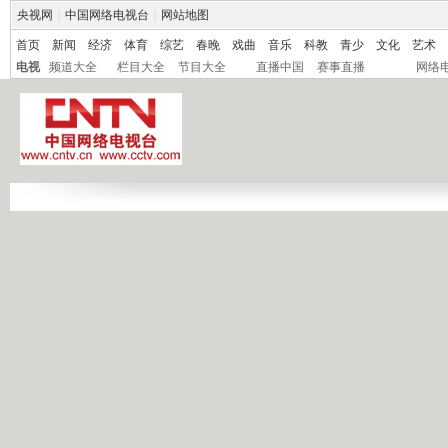
央视网
|
中国网络电视台
|
网站地图
首页
新闻
经济
体育
综艺
春晚
戏曲
音乐
科教
青少
文化
艺术
电视
频道大全
栏目大全
节目大全
直播中国
赛事直播
网络