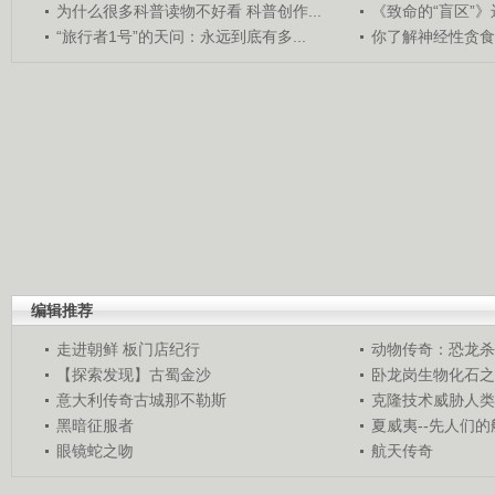
为什么很多科普读物不好看 科普创作...
《致命的“盲区”》远
“旅行者1号”的天问：永远到底有多...
你了解神经性贪食
编辑推荐
走进朝鲜 板门店纪行
动物传奇：恐龙杀
【探索发现】古蜀金沙
卧龙岗生物化石之
意大利传奇古城那不勒斯
克隆技术威胁人类
黑暗征服者
夏威夷--先人们
眼镜蛇之吻
航天传奇