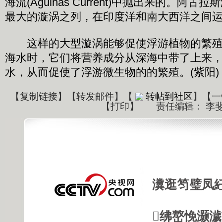
海流(Agulhas Current)中抛出来的。阿
最大的漩涡之列，在印度洋和南大西洋之间
这样的大型漩涡能够促使浮游植物的繁殖
海水时，它们将营养成分从深海中带了上来
水，从而促使了浮游微生物的的繁殖。(紫阳)
【
复制链接
】【
转发邮件
】
【
转帖到社区
】【一
【
打印
】
责任编辑： 李
瀵逛笉璧凤
绋嶅悗灏