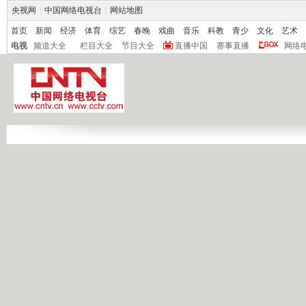
央视网
|
中国网络电视台
|
网站地图
首页
新闻
经济
体育
综艺
春晚
戏曲
音乐
科教
青少
文化
艺术
电视
频道大全
栏目大全
节目大全
直播中国
赛事直播
网络