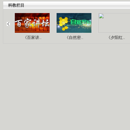
科教栏目
《百家讲..
《自然密..
《夕阳红..