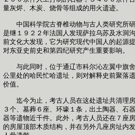
量灰烬、木炭、烧骨等组成的用火遗迹。
中国科学院古脊椎动物与古人类研究所研
是继１９２２年法国人发现萨拉乌苏及水洞
前文化大发现，它为研究现代中国人的起源
对东亚史前史和第四纪研究产生重要影响。
与此同时，位于通辽市科尔沁左翼中旗舍
公里处的哈民忙哈遗址，则对解释史前聚落
价值。
迄今为止，考古人员在这处遗址共清理房
３个、墓葬６座、环壕１条，出土陶器、石
器等遗物近千件。此外，考古人员还在７座
的房屋顶部木质结构，并在另外几座房址内