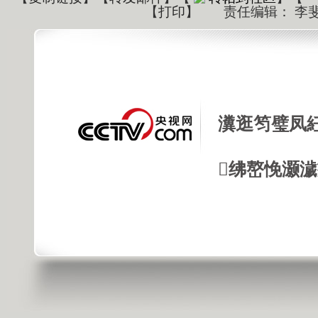
【
打印
】
责任编辑： 李
瀵逛笉璧凤
绋嶅悗灏