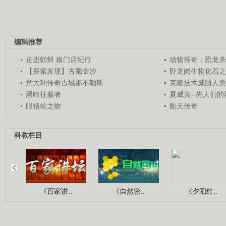
编辑推荐
走进朝鲜 板门店纪行
动物传奇：恐龙杀
【探索发现】古蜀金沙
卧龙岗生物化石之
意大利传奇古城那不勒斯
克隆技术威胁人类
黑暗征服者
夏威夷--先人们
眼镜蛇之吻
航天传奇
科教栏目
《百家讲..
《自然密..
《夕阳红..