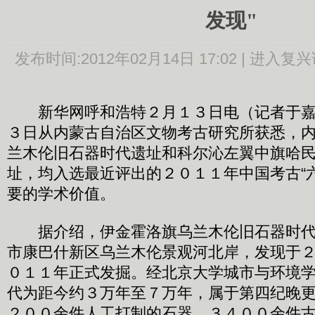
发现"
发布时间:
2012年02月14日 17:02 |
进入复兴
新华网呼和浩特２月１３日电（记者于嘉
３日从内蒙古自治区文物考古研究所获悉，
兰木伦旧石器时代遗址和科尔沁左翼中旗哈
址，均入选最近评出的２０１１年中国考古“
要的学术价值。
据介绍，伊金霍洛旗乌兰木伦旧石器时代
市康巴什新区乌兰木伦景观河北岸，发现于
０１１年正式发掘。经北京大学城市与环境
代为距今约３万年至７万年，属于第四纪晚
２００余件人工打制的石器，３４００余件