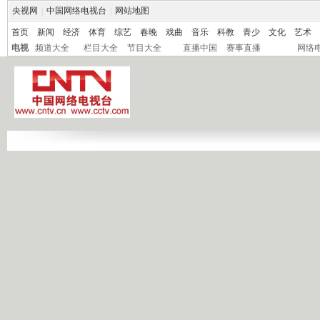
央视网
|
中国网络电视台
|
网站地图
首页
新闻
经济
体育
综艺
春晚
戏曲
音乐
科教
青少
文化
艺术
电视
频道大全
栏目大全
节目大全
直播中国
赛事直播
网络