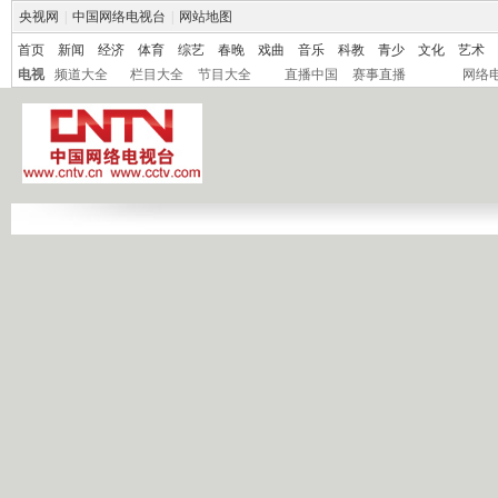
央视网
|
中国网络电视台
|
网站地图
首页
新闻
经济
体育
综艺
春晚
戏曲
音乐
科教
青少
文化
艺术
电视
频道大全
栏目大全
节目大全
直播中国
赛事直播
网络