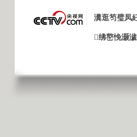
瀵逛笉璧凤
绋嶅悗灏