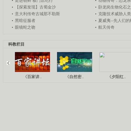
走进朝鲜 板门店纪行
动物传奇：恐龙杀
【探索发现】古蜀金沙
卧龙岗生物化石之
意大利传奇古城那不勒斯
克隆技术威胁人类
黑暗征服者
夏威夷--先人们
眼镜蛇之吻
航天传奇
科教栏目
《百家讲..
《自然密..
《夕阳红..