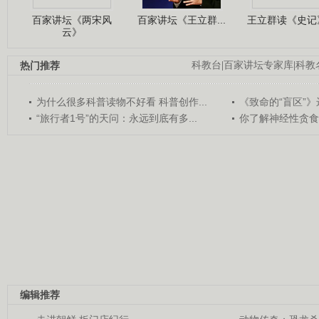
百家讲坛《两宋风
百家讲坛《王立群...
王立群读《史记》
云》
热门推荐
科教台
|
百家讲坛专家库
|
科教
为什么很多科普读物不好看 科普创作...
《致命的“盲区”》远
“旅行者1号”的天问：永远到底有多...
你了解神经性贪食
编辑推荐