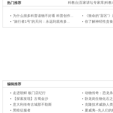
热门推荐
科教台
|
百家讲坛专家库
|
科教
为什么很多科普读物不好看 科普创作...
《致命的“盲区”》远
“旅行者1号”的天问：永远到底有多...
你了解神经性贪食
编辑推荐
走进朝鲜 板门店纪行
动物传奇：恐龙杀
【探索发现】古蜀金沙
卧龙岗生物化石之
意大利传奇古城那不勒斯
克隆技术威胁人类
黑暗征服者
夏威夷--先人们