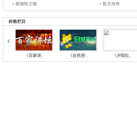
眼镜蛇之吻
航天传奇
科教栏目
《百家讲..
《自然密..
《夕阳红..