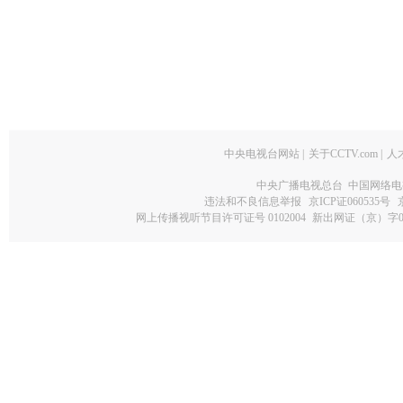
中央电视台网站
|
关于CCTV.com
|
人
中央广播电视总台 中国网络电
违法和不良信息举报
京ICP证060535号
网上传播视听节目许可证号 0102004
新出网证（京）字0