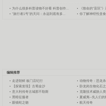
为什么很多科普读物不好看 科普创作...
《致命的“盲区”》远
“旅行者1号”的天问：永远到底有多...
你了解神经性贪食
编辑推荐
走进朝鲜 板门店纪行
动物传奇：恐龙杀
【探索发现】古蜀金沙
卧龙岗生物化石之
意大利传奇古城那不勒斯
克隆技术威胁人类
黑暗征服者
夏威夷--先人们
眼镜蛇之吻
航天传奇