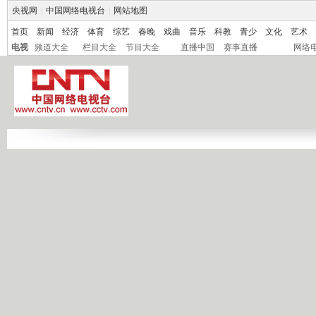
央视网
|
中国网络电视台
|
网站地图
首页
新闻
经济
体育
综艺
春晚
戏曲
音乐
科教
青少
文化
艺术
电视
频道大全
栏目大全
节目大全
直播中国
赛事直播
网络