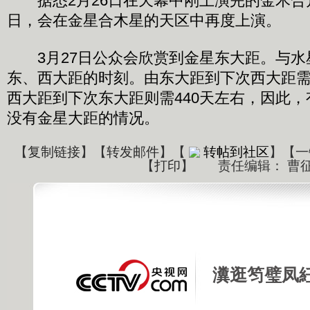
据悉2月26日在天幕中刚上演完的金木合月，
日，会在金星合木星的天区中再度上演。
3月27日公众会欣赏到金星东大距。与水
东、西大距的时刻。由东大距到下次西大距需
西大距到下次东大距则需440天左右，因此
没有金星大距的情况。
【
复制链接
】【
转发邮件
】
【
转帖到社区
】【一
【
打印
】
责任编辑： 曹
瀵逛笉璧凤