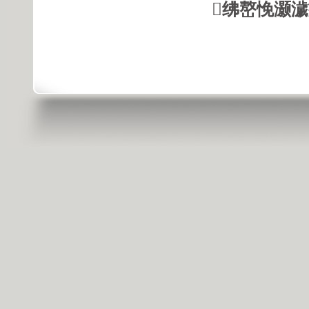
绋嶅悗灏