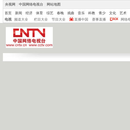
央视网
|
中国网络电视台
|
网站地图
首页
新闻
经济
体育
综艺
春晚
戏曲
音乐
科教
青少
文化
艺术
电视
频道大全
栏目大全
节目大全
直播中国
赛事直播
网络