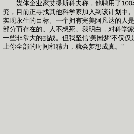
媒体企业家艾提斯科夫称，他聘用了100
究，目前正寻找其他科学家加入到该计划中。
实现永生的目标。一个拥有完美阿凡达的人
部分而存在的。人不想死。我明白，对科学
一些非常大的挑战。但我坚信‘美国梦’不仅
上你全部的时间和精力，就会梦想成真。”
这位企业家设想10年内通过外科手术将人的
体内。然后，艾提斯科夫希望在不用外科手术
想，使人继续“活”在机器人体内，此时人体
该计划的名字来自詹姆斯-卡梅隆的影片
片讲述了一个发生在未来世界的神秘故事：
遭遇一场残酷战争，人类士兵将思想植入人
并将其控制。