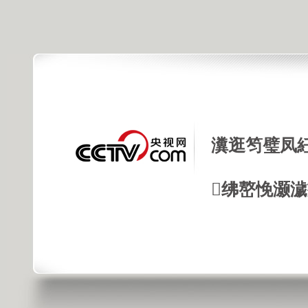
瀵逛笉璧凤
绋嶅悗灏