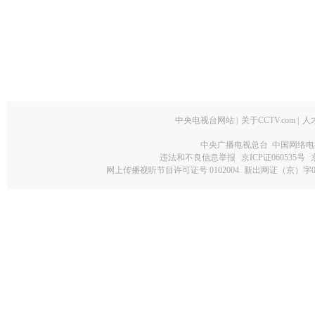
中央电视台网站
|
关于CCTV.com
|
人
中央广播电视总台 中国网络电
违法和不良信息举报
京ICP证060535号
网上传播视听节目许可证号 0102004
新出网证（京）字0