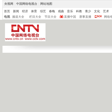
央视网
|
中国网络电视台
|
网站地图
首页
新闻
经济
体育
综艺
春晚
戏曲
音乐
科教
青少
文化
艺术
电视
频道大全
栏目大全
节目大全
直播中国
赛事直播
网络