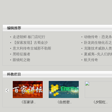
编辑推荐
走进朝鲜 板门店纪行
动物传奇：恐龙杀
【探索发现】古蜀金沙
卧龙岗生物化石之
意大利传奇古城那不勒斯
克隆技术威胁人类
黑暗征服者
夏威夷--先人们
眼镜蛇之吻
航天传奇
科教栏目
《百家讲..
《自然密..
《夕阳红..