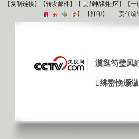
【
复制链接
】【
转发邮件
】
【
转帖到社区
】【一
】
【
打印
】
责任编
瀵逛笉璧凤
绋嶅悗灏