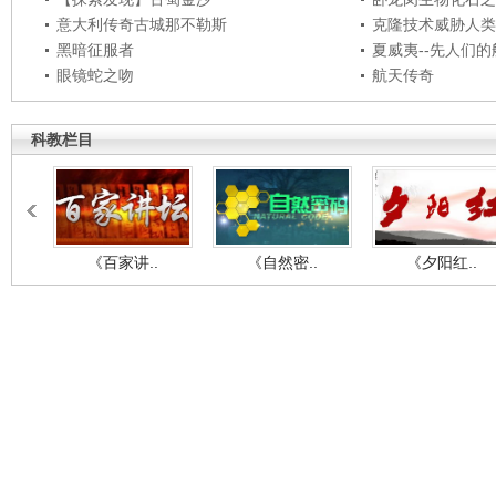
意大利传奇古城那不勒斯
克隆技术威胁人类
黑暗征服者
夏威夷--先人们
眼镜蛇之吻
航天传奇
科教栏目
《百家讲..
《自然密..
《夕阳红..