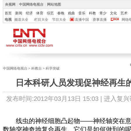
央视网
|
中国网络电视台
|
网站地图
首页
新闻
经济
体育
综艺
春晚
戏曲
音乐
科教
青少
文化
艺术
电视
频道大全
栏目大全
节目大全
直播中国
赛事直播
网络
中国网络电视台
>
科教台
>
科学突破
日本科研人员发现促神经再生
发布时间:
2012年03月13日 15:03 |
进入复兴
线虫的神经细胞凸起物——神经轴突在意
数轴突神奇地复合再生。它们是如何做到的