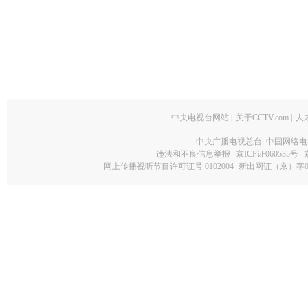
中央电视台网站
|
关于CCTV.com
|
人
中央广播电视总台 中国网络电
违法和不良信息举报
京ICP证060535号
网上传播视听节目许可证号 0102004
新出网证（京）字0