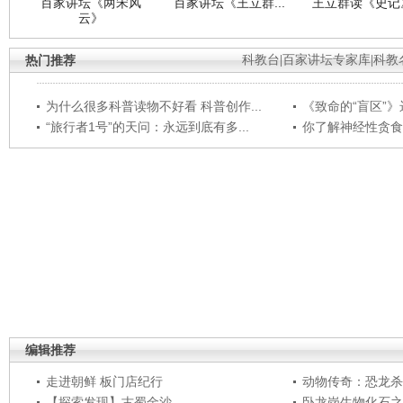
百家讲坛《两宋风
百家讲坛《王立群...
王立群读《史记》
云》
热门推荐
科教台
|
百家讲坛专家库
|
科教
为什么很多科普读物不好看 科普创作...
《致命的“盲区”》远
“旅行者1号”的天问：永远到底有多...
你了解神经性贪食
编辑推荐
走进朝鲜 板门店纪行
动物传奇：恐龙杀
【探索发现】古蜀金沙
卧龙岗生物化石之