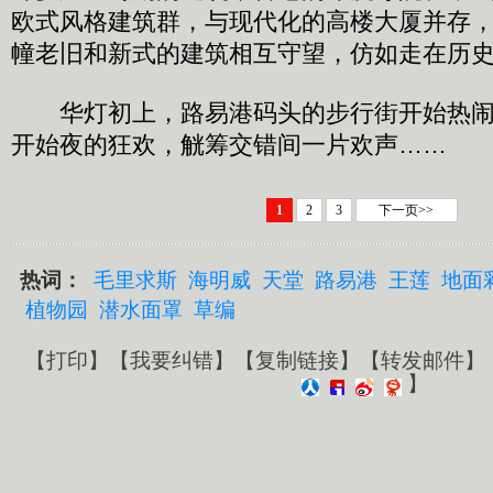
欧式风格建筑群，与现代化的高楼大厦并存
幢老旧和新式的建筑相互守望，仿如走在历
华灯初上，路易港码头的步行街开始热闹
开始夜的狂欢，觥筹交错间一片欢声……
1
2
3
下一页>>
热词：
毛里求斯
海明威
天堂
路易港
王莲
地面
植物园
潜水面罩
草编
【
打印
】【
我要纠错
】【
复制链接
】【
转发邮件
】
】