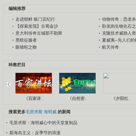
编辑推荐
走进朝鲜 板门店纪行
动物传奇：恐龙杀
【探索发现】古蜀金沙
卧龙岗生物化石之
意大利传奇古城那不勒斯
克隆技术威胁人类
黑暗征服者
夏威夷--先人们
眼镜蛇之吻
航天传奇
科教栏目
《百家讲..
《自然密..
《夕阳红..
搜索更多
毛里求斯
海明威
的新闻
毛里求斯：海明威心中的天堂复制品
新海岛主义：反季节的浪漫