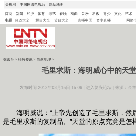
央视网
|
中国网络电视台
|
网站地图
首页
新闻
经济
体育
综艺
春晚
戏曲
音乐
科教
青少
文化
艺术
电视
频道大全
栏目大全
节目大全
直播中国
赛事直播
网络
探索台
>
科教资讯
>
自然地理
>
毛里求斯：海明威心中的天
发布时间:2012年03月15日 15:06 |
进入复兴论坛
| 来源：金羊
海明威说：“上帝先创造了毛里求斯，然
是毛里求斯的复制品。”天堂的原点究竟是怎