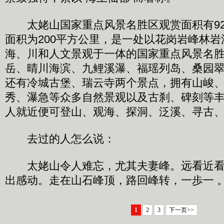
太姥山国家重点风景名胜区观赏面积有92.
面积为200平方公里，是一处以花岗岩峰林
海、川和人文景观于一体的国家重点风景名
岳、晴川海滨、九鲤溪瀑、福瑶列岛、桑园
还有冷城古堡、瑞云寺两个景点，拥有山峻
秀、瀑急等众多自然景观以及古刹、碑刻等
人就近便可登山、观海、探洞、泛溪、寻古
去过的人怎么说：
太姥山令人难忘，尤其夫妻峰。远看近看
出感动。走在山石峰顶，路回峰转，一歩一 
1
2
3
下一页>>