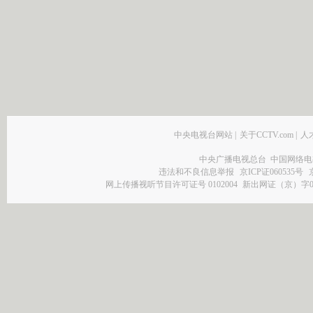
中央电视台网站
|
关于CCTV.com
|
人
中央广播电视总台 中国网络电
违法和不良信息举报
京ICP证060535号
网上传播视听节目许可证号 0102004
新出网证（京）字0