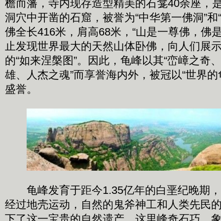
檐而藩，寺内现存造型精美的石龛40余座，
洞穴中开凿的石窟，被誉为“中华第一佛洞”和
佛全长416米，肩高68米，“山是一尊佛，佛
止发现世界最大的天然山体卧佛，向人们展
的“如来涅槃图”。因此，龟峰以其“峦嶂之奇
雄、人杰之魂”而享誉海内外，被冠以“世界的
盛誉。
龟峰发育于距今1.35亿年的白垩纪晚期
经过地壳运动，自然的鬼斧神工和人类先民
下了这一宝贵的自然遗产。这里峰奇石巧，