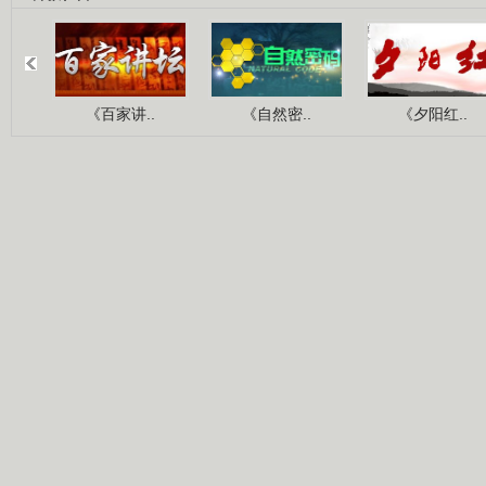
《百家讲..
《自然密..
《夕阳红..