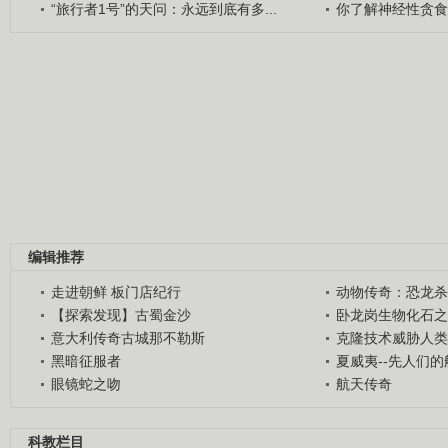
“旅行者1号”的天问：永远到底有多...
你了解神经性贪食
编辑推荐
走进朝鲜 板门店纪行
动物传奇：恐龙杀
【探索发现】古蜀金沙
卧龙岗生物化石之
意大利传奇古城那不勒斯
克隆技术威胁人类
黑暗征服者
夏威夷--先人们
眼镜蛇之吻
航天传奇
科教栏目