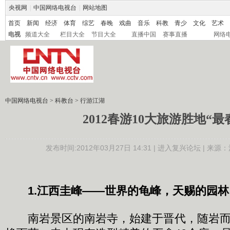
央视网
|
中国网络电视台
|
网站地图
首页
新闻
经济
体育
综艺
春晚
戏曲
音乐
科教
青少
文化
艺术
电视
频道大全
栏目大全
节目大全
直播中国
赛事直播
网络
中国网络电视台
>
科教台
>
行游江湖
2012春游10大旅游胜地“最
发布时间:2012年03月27日 14:31 |
进入复兴论坛
| 来源：
1.江西圭峰
——世界的龟峰，天赐的园林
南岩景区的南岩寺，始建于晋代，随岩而