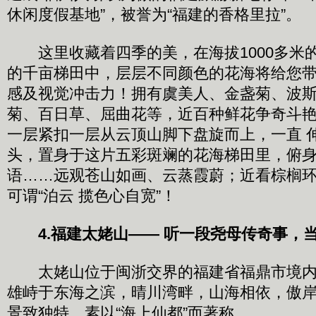
休闲度假基地”，被誉为“福建的香格里拉”。
这里收藏着四季的美，在海拔1000多米
的千亩梯田中，层层不同颜色的花海将给您带来
感及视觉冲击力！拥有虞美人、金盏菊、波
菊、百日草、屈曲花等，近百种鲜花争奇斗
一层紧扣一层从云顶山脚下盘旋而上，一直 
头，置身于这片五彩斑斓的花海梯田里，俯
语……远观苍山如画、云蒸霞蔚；近看棕榈
可谓“泊云 揽色心自宽”！
4.福建太姥山—— 听一段尧母传奇事，
太姥山位于闽浙交界的福建省福鼎市境内，
雄峙于东海之滨，晴川湾畔，山海相依，傲
景致独特，素以“海上仙都”而著称。