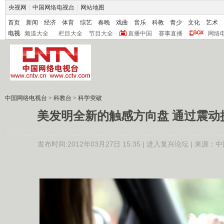
央视网
|
中国网络电视台
|
网站地图
首页
新闻
经济
体育
综艺
春晚
戏曲
音乐
科教
青少
文化
艺术
电视
频道大全
栏目大全
节目大全
直播中国
赛事直播
网络
中国网络电视台
>
科教台
>
科学突破
美发明全新的触感方向盘 通过震动
发布时间:2012年03月27日 15:35 |
进入复兴论坛
| 来源：中