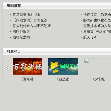
编辑推荐
走进朝鲜 板门店纪行
动物传奇：恐龙杀
【探索发现】古蜀金沙
卧龙岗生物化石之
意大利传奇古城那不勒斯
克隆技术威胁人类
黑暗征服者
夏威夷--先人们
眼镜蛇之吻
航天传奇
科教栏目
《百家讲..
《自然密..
《夕阳红..