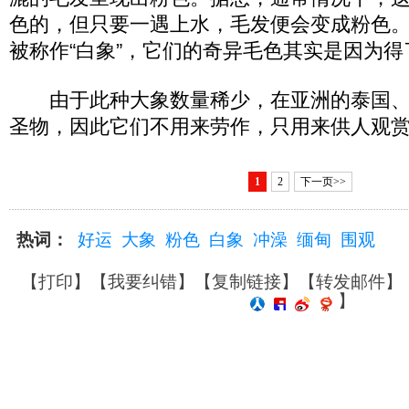
色的，但只要一遇上水，毛发便会变成粉色
被称作“白象”，它们的奇异毛色其实是因为得
由于此种大象数量稀少，在亚洲的泰国、
圣物，因此它们不用来劳作，只用来供人观
1
2
下一页>>
热词：
好运
大象
粉色
白象
冲澡
缅甸
围观
【
打印
】【
我要纠错
】【
复制链接
】【
转发邮件
】
】