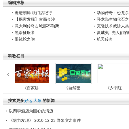
编辑推荐
走进朝鲜 板门店纪行
动物传奇：恐龙杀
【探索发现】古蜀金沙
卧龙岗生物化石之
意大利传奇古城那不勒斯
克隆技术威胁人类
黑暗征服者
夏威夷--先人们
眼镜蛇之吻
航天传奇
科教栏目
《百家讲..
《自然密..
《夕阳红..
搜索更多
好运
大象
的新闻
以四季酒店为圆心的清迈
《魅力发现》 2010-12-23 野象突击事件