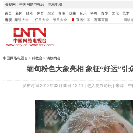
央视网
|
中国网络电视台
|
网站地图
首页
新闻
经济
体育
综艺
春晚
戏曲
音乐
科教
青少
文化
艺术
电视
频道大全
栏目大全
节目大全
直播中国
赛事直播
网络
中国网络电视台
>
科教台
>
动物约会
缅甸粉色大象亮相 象征“好运”引众
发布时间:2012年03月30日 13:11 |
进入复兴论坛
| 来源：中