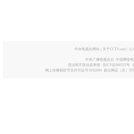
中央电视台网站
|
关于CCTV.com
|
人
中央广播电视总台 中国网络电
违法和不良信息举报
京ICP证060535号
网上传播视听节目许可证号 0102004
新出网证（京）字0