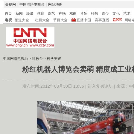
央视网
|
中国网络电视台
|
网站地图
首页
新闻
经济
体育
综艺
春晚
戏曲
音乐
科教
青少
文化
艺术
电视
频道大全
栏目大全
节目大全
直播中国
赛事直播
网络
中国网络电视台
>
科教台
>
科学突破
粉红机器人博览会卖萌 精度成工业
发布时间:2012年03月30日 13:56 |
进入复兴论坛
| 来源：中