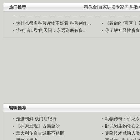
热门推荐
科教台
|
百家讲坛专家库
|
科教
为什么很多科普读物不好看 科普创作...
《致命的“盲区”》远
“旅行者1号”的天问：永远到底有多...
你了解神经性贪食
编辑推荐
走进朝鲜 板门店纪行
动物传奇：恐龙杀
【探索发现】古蜀金沙
卧龙岗生物化石之
意大利传奇古城那不勒斯
克隆技术威胁人类