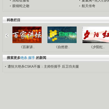
黑暗征服者
夏威夷--先人们
眼镜蛇之吻
航天传奇
科教栏目
《百家讲..
《自然密..
《夕阳红..
搜索更多
绝杀
握手
的新闻
遭恒大绝杀CSKA不服：主帅拒握手 后卫功夫腿