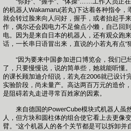
“你好”、“握手”、“体操”……工作人员正
的机器人Wakamaru(若丸)下达着各种指令
就会转过脸来向人问好，握手，或者抬起手
作，偶尔还会因电力不足偷点小懒，自己回
电。因为是来自日本的机器人，还有观众跑
话，一长串日语冒出来，直说的小若丸有点“犯
“因为要来中国参加进口博览会，我们已
了，只要慢慢说，说的简单些，她就能听懂。
的课长顾加迪介绍说，若丸在2006就已设计
实验阶段，尚未量产。高达两百万元的造价
是阻碍若丸走进寻常百姓家的因素。
来自德国的PowerCube模块式机器人虽
人，但方块和圆柱体的组合使它看上去更像
臂。“这个机器人的各个关节都是可以拆卸并