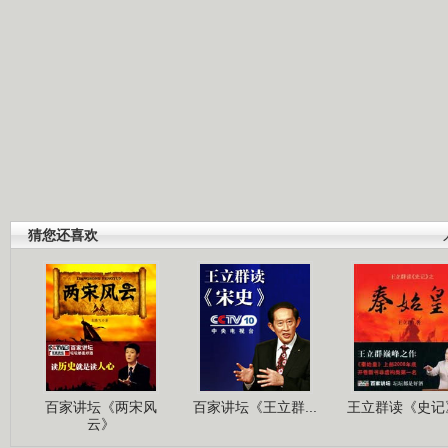
猜您还喜欢
百家讲坛《两宋风
百家讲坛《王立群...
王立群读《史记》
云》