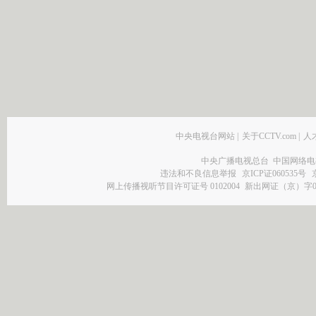
中央电视台网站
|
关于CCTV.com
|
人
中央广播电视总台 中国网络电
违法和不良信息举报
京ICP证060535号
网上传播视听节目许可证号 0102004
新出网证（京）字0