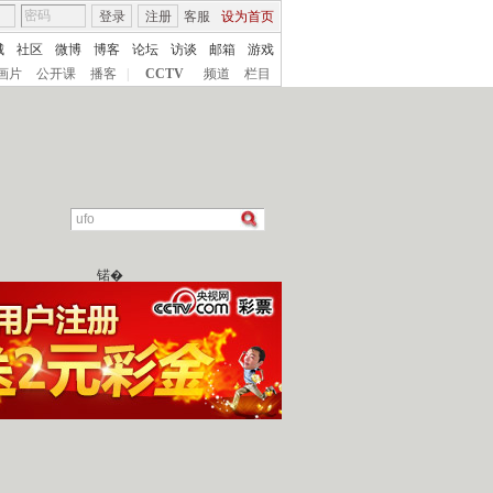
登录
注册
客服
设为首页
城
社区
微博
博客
论坛
访谈
邮箱
游戏
画片
公开课
播客
|
CCTV
频道
栏目
锘�