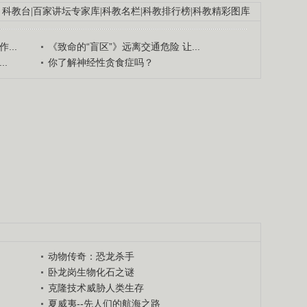
科教台
|
百家讲坛专家库
|
科教名栏
|
科教排行榜
|
科教精彩图库
...
《致命的“盲区”》远离交通危险 让...
.
你了解神经性贪食症吗？
动物传奇：恐龙杀手
卧龙岗生物化石之谜
克隆技术威胁人类生存
夏威夷--先人们的航海之路