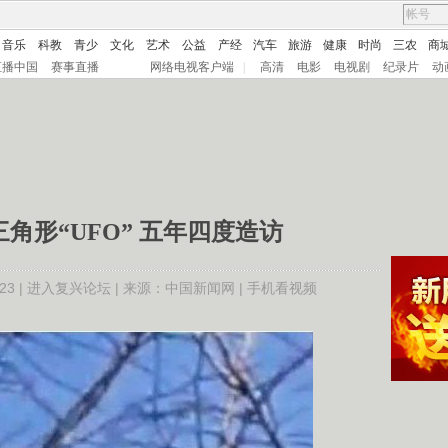
音乐
科教
青少
文化
艺术
公益
产经
汽车
旅游
健康
时尚
三农
商
直播中国
赛事直播
网络电视客户端
|
高清
电影
电视剧
纪录片
动
角形“UFO” 五年四度造访
3 |
进入复兴论坛
| 来源：中国新闻网 |
手机看视频