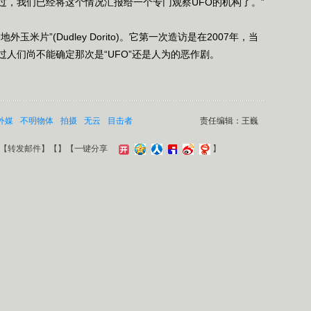
过，我们已经将这个情况汇报给一个专门观察UFO的机构了。”
”(Dudley Dorito)。它第一次造访是在2007年，当
人们尚不能确定那次是“UFO”还是人为的恶作剧。
外媒
不明物体
拍摄
无云
目击者
责任编辑：王巍
【
转发邮件
】【
】
【一键分享
】