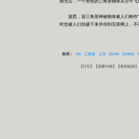
朗无云，一个黑色的三角形物体从空中飞
据悉，该三角形神秘物体被人们称作“地外玉米片
时也被人们拍摄下来并传到互联网上，不过
热词：
ufo
三角形
上空
Dorito
Dudley
【
打印
】【
我要纠错
】【
复制链接
】