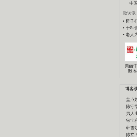
中
微访谈
• 橙
• 十
• 老
美丽中
湿地
博客
盘点
陈守
男人
宋宝
韩雪
陈立