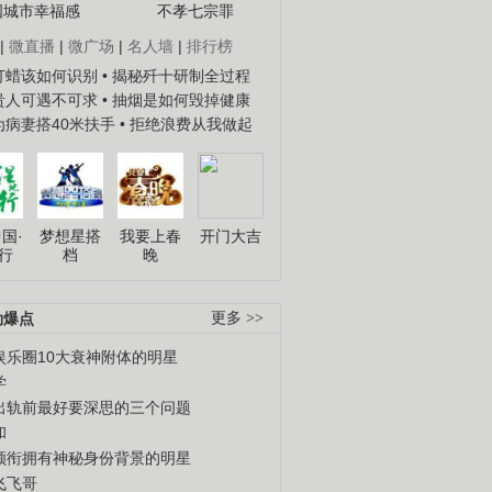
国城市幸福感
不孝七宗罪
|
微直播
|
微广场
|
名人墙
|
排行榜
子打蜡该如何识别
• 揭秘歼十研制全过程
种贵人可遇不可求
• 抽烟是如何毁掉健康
人为病妻搭40米扶手
• 拒绝浪费从我做起
国·
梦想星搭
我要上春
开门大吉
行
档
晚
劲爆点
更多 >>
娱乐圈10大衰神附体的明星
学
出轨前最好要深思的三个问题
和
领衔拥有神秘身份背景的明星
飞飞哥