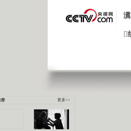
瀵

推荐
更多>>