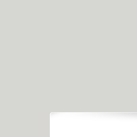
.
《经典人..
《中华民..
《人物》..