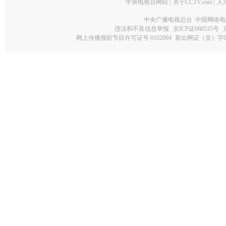
中央电视台网站
|
关于CCTV.com
|
人
中央广播电视总台 中国网络电
违法和不良信息举报
京ICP证060535号
网上传播视听节目许可证号 0102004
新出网证（京）字0