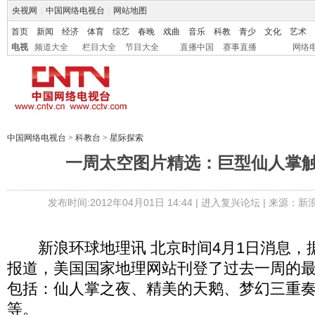
央视网
|
中国网络电视台
|
网站地图
首页
新闻
经济
体育
综艺
春晚
戏曲
音乐
科教
青少
文化
艺术
电视
频道大全
栏目大全
节目大全
直播中国
赛事直播
网络
中国网络电视台
>
科教台
>
星际探索
一周太空图片精选：巨型仙人掌触
发布时间:2012年04月01日 14:44 |
进入复兴论坛
| 来源：新
新浪环球地理讯 北京时间4月1日消息，
报道，美国国家地理网站刊登了过去一周的
包括：仙人掌之夜、精美的天鹅、梦幻三重
等。