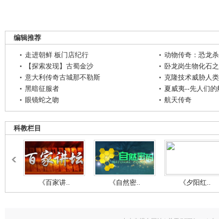
编辑推荐
走进朝鲜 板门店纪行
动物传奇：恐龙杀
【探索发现】古蜀金沙
卧龙岗生物化石之
意大利传奇古城那不勒斯
克隆技术威胁人类
黑暗征服者
夏威夷--先人们
眼镜蛇之吻
航天传奇
科教栏目
《百家讲..
《自然密..
《夕阳红..