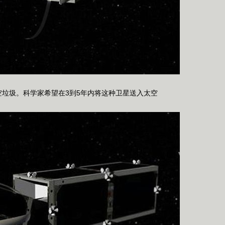
捕获太空垃圾。科学家希望在3到5年内将这种卫星送入太空