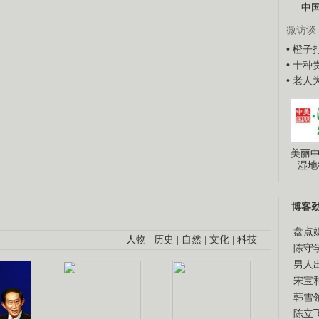
中
微访谈
• 橙
• 十
• 老
美丽中
湿地
博客
盘点
人物
|
历史
|
自然
|
文化
|
科技
陈守
男人
宋宝
韩雪
陈立