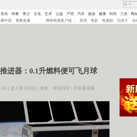
音乐
科教
青少
文化
艺术
公益
产经
汽车
旅游
健康
时尚
三农
商
直播中国
赛事直播
网络电视客户端
|
高清
电影
电视剧
纪录片
动
推进器：0.1升燃料便可飞月球
45 |
进入复兴论坛
| 来源：新浪科技 |
手机看视频