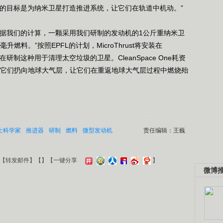
我们的目标是为纳米卫星打造推进系统，让它们在轨道中机动。”
根据我们的计算，一颗采用我们研制的发动机的1公斤重纳米卫
燃料。”按照EPFL的计划，MicroThrust将安装在
L正在研制这种用于清理太空垃圾的卫星。CleanSpace One耗资
，将它们扔向地球大气层，让它们在重返地球大气层过程中燃烧殆
士科学家
推进器
研制
燃料
微型发动机
责任编辑：王巍
【
转发邮件
】【
】
【一键分享
】
微博