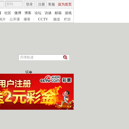
登录
注册
客服
设为首页
城
社区
微博
博客
论坛
访谈
邮箱
游戏
画片
公开课
播客
|
CCTV
频道
栏目
锘�