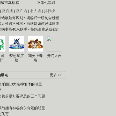
国城市幸福感
不孝七宗罪
|
微直播
|
微广场
|
名人墙
|
排行榜
子打蜡该如何识别
• 揭秘歼十研制全过程
种贵人可遇不可求
• 抽烟是如何毁掉健康
人为病妻搭40米扶手
• 拒绝浪费从我做起
国·
梦想星搭
我要上春
开门大吉
行
档
晚
劲爆点
更多 >>
娱乐圈10大衰神附体的明星
学
出轨前最好要深思的三个问题
和
领衔拥有神秘身份背景的明星
飞飞哥