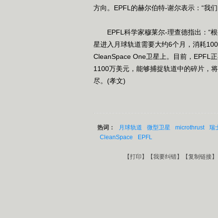
方向。EPFL的赫尔伯特-谢尔表示：“
EPFL科学家穆莱尔-理查德指出：“
星进入月球轨道需要大约6个月，消耗100毫升
CleanSpace One卫星上。目前，EPF
1100万美元，能够捕捉轨道中的碎片
尽。(孝文)
热词：
月球轨道
微型卫星
microthrust
瑞
CleanSpace
EPFL
【
打印
】【
我要纠错
】【
复制链接
】