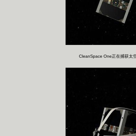
CleanSpace One正在