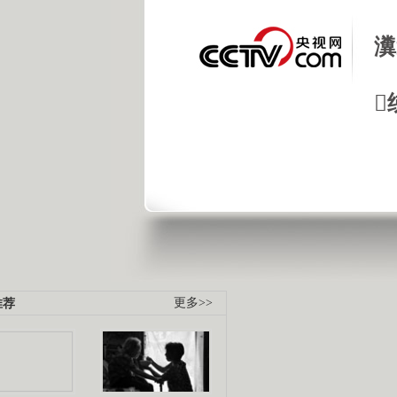
瀵

推荐
更多>>