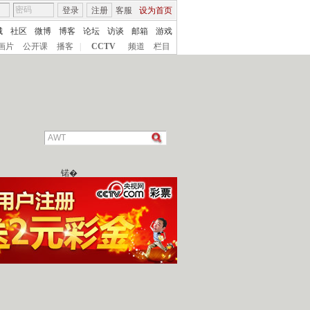
登录
注册
客服
设为首页
城
社区
微博
博客
论坛
访谈
邮箱
游戏
画片
公开课
播客
|
CCTV
频道
栏目
锘�