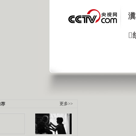
瀵

推荐
更多>>