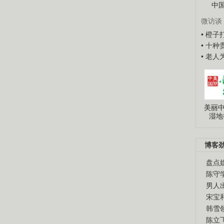
中
微访谈
• 橙
• 十
• 老
美丽中
湿地
博客
盘点
陈守
男人
宋宝
韩雪
陈立