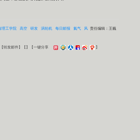
省理工学院
高空
研发
涡轮机
每日邮报
氦气
风
责任编辑：王巍
【
转发邮件
】【
】
【一键分享
】