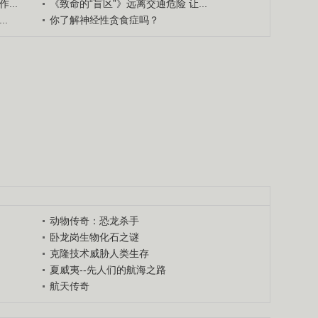
...
《致命的“盲区”》远离交通危险 让...
.
你了解神经性贪食症吗？
动物传奇：恐龙杀手
卧龙岗生物化石之谜
克隆技术威胁人类生存
夏威夷--先人们的航海之路
航天传奇