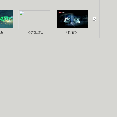
..
《夕阳红..
《档案》..
《人与自.