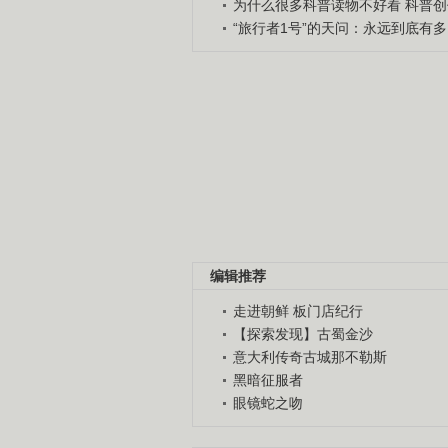
为什么很多科普读物不好看 科普创作
“旅行者1号”的天问：永远到底有多..
编辑推荐
走进朝鲜 板门店纪行
【探索发现】古蜀金沙
意大利传奇古城那不勒斯
黑暗征服者
眼镜蛇之吻