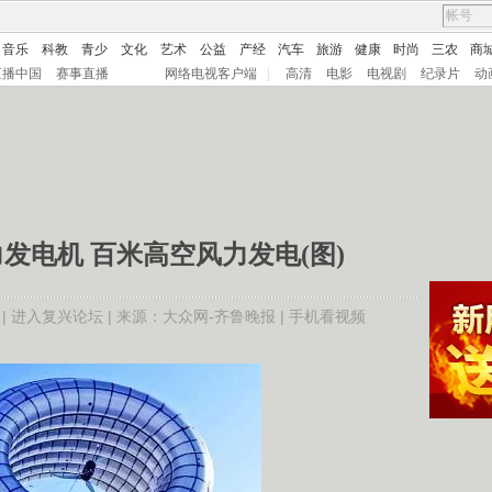
音乐
科教
青少
文化
艺术
公益
产经
汽车
旅游
健康
时尚
三农
商
直播中国
赛事直播
网络电视客户端
|
高清
电影
电视剧
纪录片
动
发电机 百米高空风力发电(图)
 |
进入复兴论坛
| 来源：大众网-齐鲁晚报 |
手机看视频