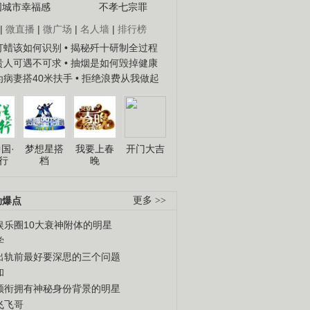
国城市幸福感
不孝七宗罪
|
微直播
|
微广场
|
名人墙
|
排行榜
子打蜡该如何识别
• 揭秘歼十研制全过程
种贵人可遇不可求
• 抽烟是如何毁掉健康
人为病妻搭40米扶手
• 拒绝浪费从我做起
国·
梦想星搭
我要上春
开门大吉
行
档
晚
劲爆点
更多 >>
娱乐圈10大衰神附体的明星
学
出轨前最好要深思的三个问题
和
领衔拥有神秘身份背景的明星
飞飞哥