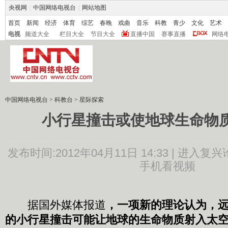
央视网
|
中国网络电视台
|
网站地图
首页
新闻
经济
体育
综艺
春晚
戏曲
音乐
科教
青少
文化
艺术
电视
频道大全
栏目大全
节目大全
直播中国
赛事直播
网络
中国网络电视台
>
科教台
>
星际探索
小行星撞击或使地球生命物
发布时间:2012年04月11日 14:33 |
进入复兴
手机看视频
据国外媒体报道
，一项新的理论认为，
的小行星撞击可能让地球的生命物质射入太