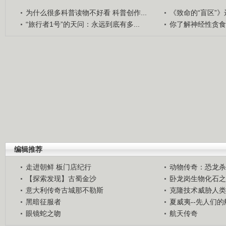
为什么很多科普读物不好看 科普创作...
《致命的“盲区”》远
“旅行者1号”的天问：永远到底有多...
你了解神经性贪食
编辑推荐
走进朝鲜 板门店纪行
动物传奇：恐龙杀
【探索发现】古蜀金沙
卧龙岗生物化石之
意大利传奇古城那不勒斯
克隆技术威胁人类
黑暗征服者
夏威夷--先人们
眼镜蛇之吻
航天传奇