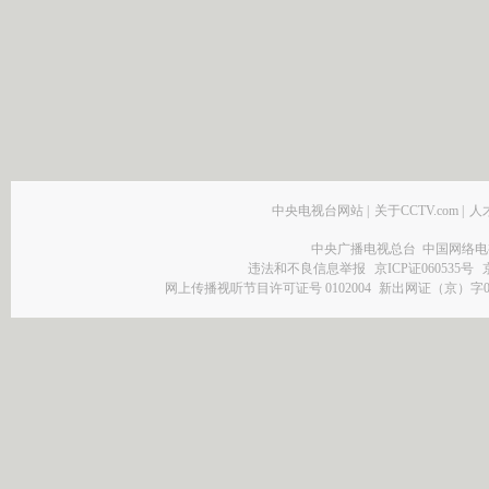
中央电视台网站
|
关于CCTV.com
|
人
中央广播电视总台 中国网络电
违法和不良信息举报
京ICP证060535号
网上传播视听节目许可证号 0102004
新出网证（京）字0