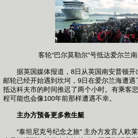
客轮“巴尔莫勒尔”号抵达爱尔兰
据英国媒体报道，8日从英国南安普顿开出
邮轮已经开始遇到坎坷，9日在爱尔兰海遭遇
抵达科夫市的时间推迟了两个小时。有乘客
程可能也会像100年前那样遭遇不幸。
主办方预备更多救生艇
“泰坦尼克号纪念之旅” 主办方发言人欧莱