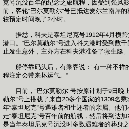
克号沉没百年的纪念之旅航程，因受到强风
前，客轮“巴尔莫勒尔”号已抵达爱尔兰南岸
较预定时间晚了2小时。
据悉，科夫是泰坦尼克号1912年4月横跨
港口。“巴尔莫勒尔”号进入科夫港时受到数
止发生意外，主办方在科夫港准备了救生艇
船停靠码头后，有乘客说：“有一种不祥
程注定会带来坏运气。”
目前，“巴尔莫勒尔”号按原计划于9日晚上
勒尔”号上搭载了来自20多个国家的1309名
年“泰坦尼克”号遇难者和生还者的亲属。他
走“泰坦尼克”号百年前的航线，然后将到达
是当年泰坦尼克号沉没时多数遇难者的葬身