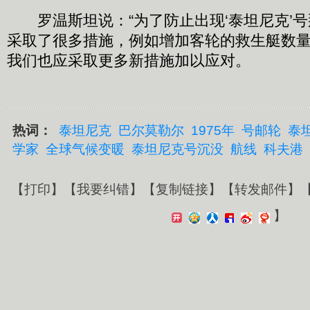
罗温斯坦说：“为了防止出现‘泰坦尼克’号
采取了很多措施，例如增加客轮的救生艇数
我们也应采取更多新措施加以应对。
热词：
泰坦尼克
巴尔莫勒尔
1975年
号邮轮
泰
学家
全球气候变暖
泰坦尼克号沉没
航线
科夫港
【
打印
】【
我要纠错
】【
复制链接
】【
转发邮件
】
】