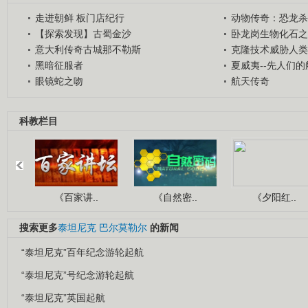
走进朝鲜 板门店纪行
动物传奇：恐龙杀
【探索发现】古蜀金沙
卧龙岗生物化石之
意大利传奇古城那不勒斯
克隆技术威胁人类
黑暗征服者
夏威夷--先人们
眼镜蛇之吻
航天传奇
科教栏目
《百家讲..
《自然密..
《夕阳红..
搜索更多
泰坦尼克
巴尔莫勒尔
的新闻
“泰坦尼克”百年纪念游轮起航
“泰坦尼克”号纪念游轮起航
“泰坦尼克”英国起航