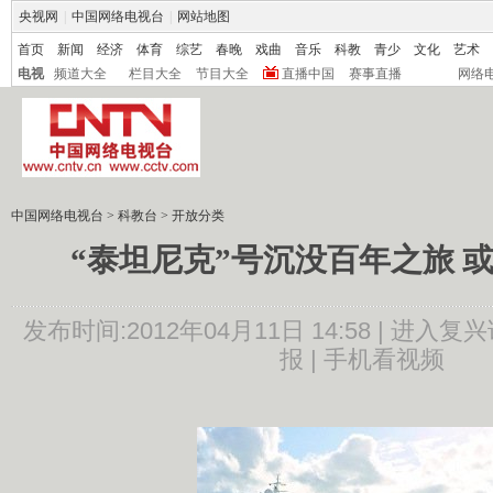
央视网
|
中国网络电视台
|
网站地图
首页
新闻
经济
体育
综艺
春晚
戏曲
音乐
科教
青少
文化
艺术
电视
频道大全
栏目大全
节目大全
直播中国
赛事直播
网络
中国网络电视台
>
科教台
>
开放分类
“泰坦尼克”号沉没百年之旅 
发布时间:2012年04月11日 14:58 |
进入复兴
报 |
手机看视频