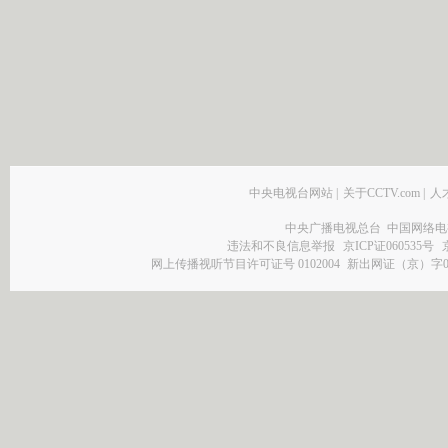
中央电视台网站
|
关于CCTV.com
|
人
中央广播电视总台 中国网络电
违法和不良信息举报
京ICP证060535号
网上传播视听节目许可证号 0102004
新出网证（京）字0