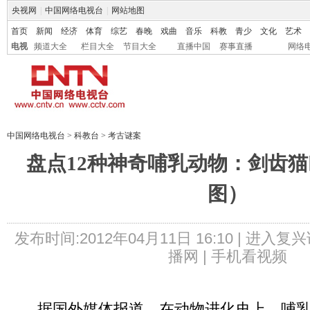
央视网
|
中国网络电视台
|
网站地图
首页
新闻
经济
体育
综艺
春晚
戏曲
音乐
科教
青少
文化
艺术
电视
频道大全
栏目大全
节目大全
直播中国
赛事直播
网络
中国网络电视台
>
科教台
>
考古谜案
盘点12种神奇哺乳动物：剑齿
图）
发布时间:2012年04月11日 16:10 |
进入复兴
播网 |
手机看视频
据国外媒体报道，在动物进化史上，哺乳