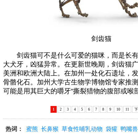
剑齿猫
剑齿猫可不是什么可爱的猫咪，而是长有
大犬牙，凶猛异常。在更新世晚期，剑齿猫
美洲和欧洲大陆上。在加州一处化石遗址，
骨骼化石。加州大学古生物学博物馆专家推
可能是用其巨大的嚼牙“撕裂猎物的腹部或喉
1
2
3
4
5
6
7
8
9
10
11
下
热词：
蜜熊
长鼻猴
草食性哺乳动物
袋獾
鸭嘴兽