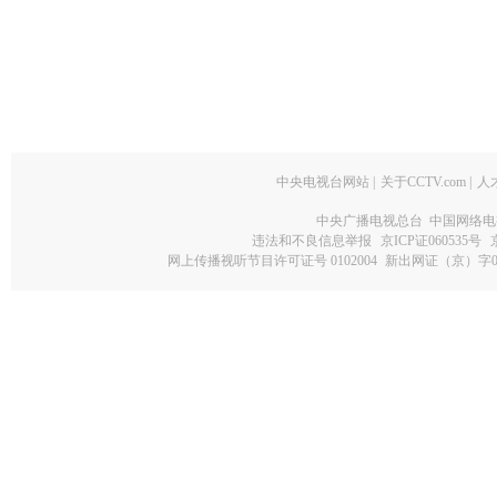
中央电视台网站
|
关于CCTV.com
|
人
中央广播电视总台 中国网络电
违法和不良信息举报
京ICP证060535号
网上传播视听节目许可证号 0102004
新出网证（京）字0