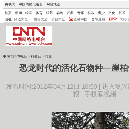
央视网
|
中国网络电视台
|
网站地图
首页
新闻
经济
体育
综艺
春晚
戏曲
音乐
科教
青少
文化
艺术
电视
频道大全
栏目大全
节目大全
直播中国
赛事直播
网络
中国网络电视台
>
科教台
>
恐龙
恐龙时代的活化石物种—崖柏
发布时间:2012年04月12日 16:59 |
进入复兴
报 |
手机看视频