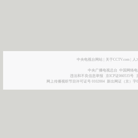
中央电视台网站
|
关于CCTV.com
|
人
中央广播电视总台 中国网络电
违法和不良信息举报
京ICP证060535号
网上传播视听节目许可证号 0102004
新出网证（京）字0