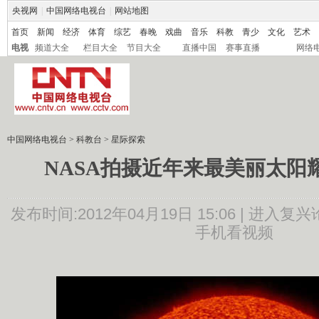
央视网
|
中国网络电视台
|
网站地图
首页
新闻
经济
体育
综艺
春晚
戏曲
音乐
科教
青少
文化
艺术
电视
频道大全
栏目大全
节目大全
直播中国
赛事直播
网络
中国网络电视台
>
科教台
>
星际探索
NASA拍摄近年来最美丽太阳耀
发布时间:2012年04月19日 15:06 |
进入复兴
手机看视频