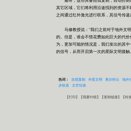
最终，这些具备自我复制，自动控制甚
其它区域，它们将利用沿途找到的资源不
之间通过红外激光进行联系，其信号传递
马修教授说：“我们之前对于地外文明
的。但是，谁会不惜花费如此巨大的代价
为，更加可能的情况是，我们发出的其中
的信号，从而开启第一次的星际文明接触。
热词：
自我复制
外星文明
奥尔特云
地外
步轨道
太空垃圾
【
打印
】【
我要纠错
】【
复制链接
】【
转