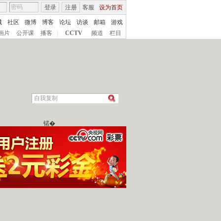
登录
注册
客服
设为首页
城
社区
微博
博客
论坛
访谈
邮箱
游戏
画片
公开课
播客
|
CCTV
频道
栏目
锘�