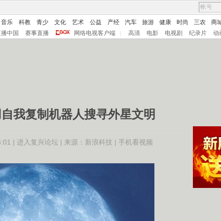
音乐
科教
青少
文化
艺术
公益
产经
汽车
旅游
健康
时尚
三农
商
直播中国
赛事直播
网络电视客户端
|
高清
电影
电视剧
纪录片
动
用自我复制机器人搜寻外星文明
01 |
进入复兴论坛
| 来源：
新浪科技 |
手机看视频