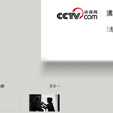
瀵

推荐
更多>>