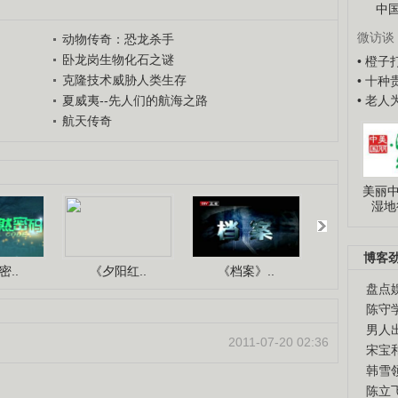
中
微访谈
动物传奇：恐龙杀手
卧龙岗生物化石之谜
• 橙
克隆技术威胁人类生存
• 十
• 老
夏威夷--先人们的航海之路
航天传奇
美丽中
湿地
博客
..
《夕阳红..
《档案》..
《人与自.
盘点
陈守
男人
2011-07-20 02:36
宋宝
韩雪
陈立