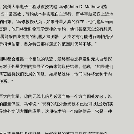
电子工程系教授约翰·马修(John D. Mathews)指
应当非常高效，节约成本并实现自主运行。而将宇航员送上近地
的困难。”马修教授认为，如果外星人真的存在，他们也应当面
资源，他们将受到物理学定律的制约，他们甚至完全没有想见
部署能够自我复制的机器人探测器，人类才有可能进行哪怕是仅
于柯伊伯带，奥尔特云那样遥远的范围则仍然不够。”
时都会遵循一个相似的轨迹，最终都会选择发射无人自动探
何对于外星文明的搜寻至今尚未能取得结果。他说：“如果他们
其它困扰我们发展的问题。如果是这样，他们同样将受制于内
联系。”
大的能量。你的无线电信号必须向每一个方向四处发散，以
的能量供应。马修说：“现有的红外激光技术已经可以让我们实
寻地外文明方面的应用，这项技术的一个缺陷便是：它是一种
只需要低得多的能量，当然这样的波束是具有特定方向性