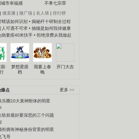
国城市幸福感
不孝七宗罪
|
微直播
|
微广场
|
名人墙
|
排行榜
子打蜡该如何识别
• 揭秘歼十研制全过程
种贵人可遇不可求
• 抽烟是如何毁掉健康
人为病妻搭40米扶手
• 拒绝浪费从我做起
国·
梦想星搭
我要上春
开门大吉
行
档
晚
劲爆点
更多 >>
.
《经典人..
《中华民..
《人物》..
娱乐圈10大衰神附体的明星
学
出轨前最好要深思的三个问题
和
领衔拥有神秘身份背景的明星
飞飞哥