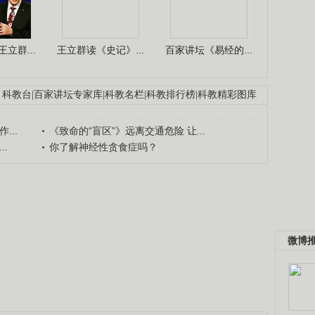
立群...
王立群读《史记》...
百家讲坛《易经的...
科教台
|
百家讲坛专家库
|
科教名栏
|
科教排行榜
|
科教精彩图库
...
《致命的“盲区”》远离交通危险 让...
.
你了解神经性贪食症吗？
微博