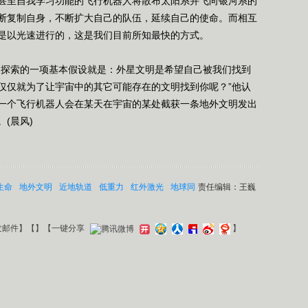
至自我学习功能的飞行机器人将散布太阳系并飞向银河系的
断复制自身，不断扩大自己的队伍，延续自己的使命。而相互
是以光速进行的，这是我们目前所知最快的方式。
探索的一项基本假设就是：外星文明是希望自己被我们找到
仅仅就为了让宇宙中的其它可能存在的文明找到你呢？”他认
一个飞行机器人会在某天在宇宙的某处截获一条地外文明发出
(晨风)
生命
地外文明
近地轨道
低重力
红外激光
地球同
责任编辑：王巍
发邮件
】【
】
【一键分享
】