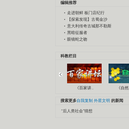
编辑推荐
走进朝鲜 板门店纪行
【探索发现】古蜀金沙
意大利传奇古城那不勒斯
黑暗征服者
眼镜蛇之吻
科教栏目
《百家讲..
《自然密
搜索更多
自我复制
外星文明
的新闻
“后人类社会”猜想