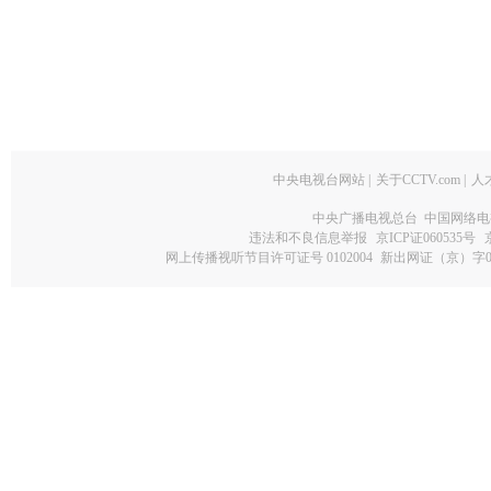
中央电视台网站
|
关于CCTV.com
|
人
中央广播电视总台 中国网络电
违法和不良信息举报
京ICP证060535号
网上传播视听节目许可证号 0102004
新出网证（京）字0