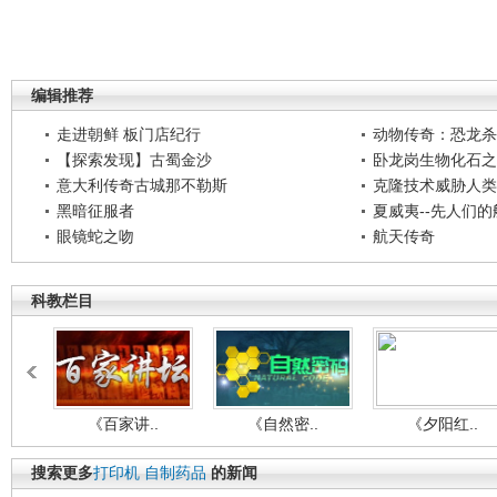
编辑推荐
走进朝鲜 板门店纪行
动物传奇：恐龙杀
【探索发现】古蜀金沙
卧龙岗生物化石之
意大利传奇古城那不勒斯
克隆技术威胁人类
黑暗征服者
夏威夷--先人们
眼镜蛇之吻
航天传奇
科教栏目
《百家讲..
《自然密..
《夕阳红..
搜索更多
打印机
自制药品
的新闻