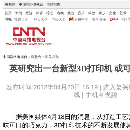
央视网
|
中国网络电视台
|
网站地图
首页
新闻
经济
体育
综艺
春晚
戏曲
音乐
科教
青少
文化
艺术
电视
频道大全
栏目大全
节目大全
直播中国
赛事直播
网络
中国网络电视台
>
科教台
>
科学突破
英研究出一台新型3D打印机 或
发布时间:2012年04月20日 16:19 |
进入复兴
线 |
手机看视频
据美国媒体4月18日的消息，从打造工艺
味可口的巧克力，3D打印技术的不断发展使