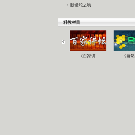
眼镜蛇之吻
科教栏目
《百家讲..
《自然密