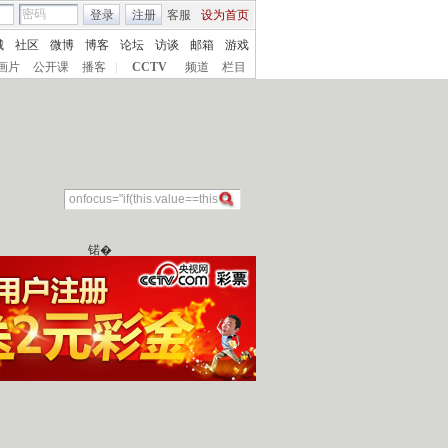
登录
注册
客服
设为首页
城
社区
微博
博客
论坛
访谈
邮箱
游戏
画片
公开课
播客
|
CCTV
频道
栏目
锘�