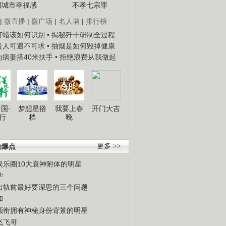
国城市幸福感
不孝七宗罪
|
微直播
|
微广场
|
名人墙
|
排行榜
子打蜡该如何识别
• 揭秘歼十研制全过程
种贵人可遇不可求
• 抽烟是如何毁掉健康
人为病妻搭40米扶手
• 拒绝浪费从我做起
.
《经典人..
《中华民..
《人物》..
国·
梦想星搭
我要上春
开门大吉
行
档
晚
劲爆点
更多 >>
娱乐圈10大衰神附体的明星
学
出轨前最好要深思的三个问题
和
领衔拥有神秘身份背景的明星
飞飞哥