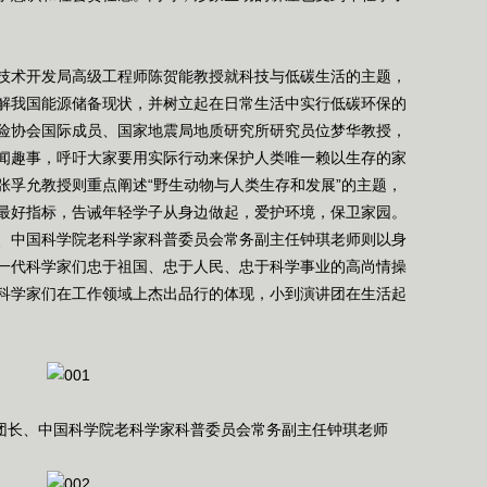
术开发局高级工程师陈贺能教授就科技与低碳生活的主题，
解我国能源储备现状，并树立起在日常生活中实行低碳环保的
险协会国际成员、国家地震局地质研究所研究员位梦华教授，
闻趣事，呼吁大家要用实际行动来保护人类唯一赖以生存的家
张孚允教授则重点阐述“野生动物与人类生存和发展”的主题，
最好指标，告诫年轻学子从身边做起，爱护环境，保卫家园。
、中国科学院老科学家科普委员会常务副主任钟琪老师则以身
一代科学家们忠于祖国、忠于人民、忠于科学事业的高尚情操
科学家们在工作领域上杰出品行的体现，小到演讲团在生活起
团长、中国科学院老科学家科普委员会常务副主任钟琪老师