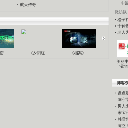
中
航天传奇
微访谈
• 橙
• 十
• 老
..
《夕阳红..
《档案》..
《人与自.
美丽中
湿地
博客
盘点
陈守
男人
宋宝
韩雪
陈立