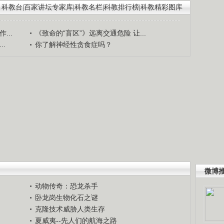
科教台
|
百家讲坛专家库
|
科教名栏
|
科教排行榜
|
科教精彩图库
...
《致命的“盲区”》远离交通危险 让...
.
你了解神经性贪食症吗？
微博
动物传奇：恐龙杀手
卧龙岗生物化石之谜
克隆技术威胁人类生存
夏威夷--先人们的航海之路