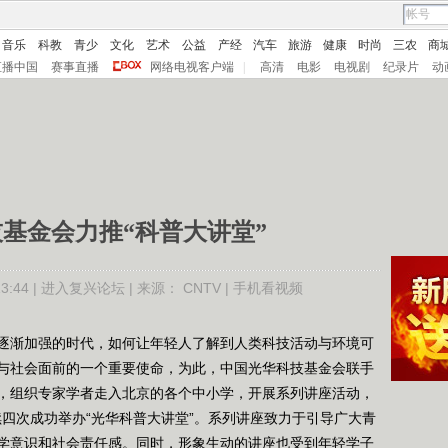
音乐
科教
青少
文化
艺术
公益
产经
汽车
旅游
健康
时尚
三农
商
直播中国
赛事直播
网络电视客户端
|
高清
电影
电视剧
纪录片
动
基金会力推“科普大讲堂”
:44 |
进入复兴论坛
| 来源：
CNTV
|
手机看视频
渐加强的时代，如何让年轻人了解到人类科技活动与环境可
与社会面前的一个重要使命，为此，中国光华科技基金会联手
，组织专家学者走入北京的各个中小学，开展系列讲座活动，
连续四次成功举办“光华科普大讲堂”。系列讲座致力于引导广大青
学意识和社会责任感。同时，形象生动的讲座也受到年轻学子