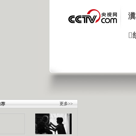
瀵

推荐
更多>>