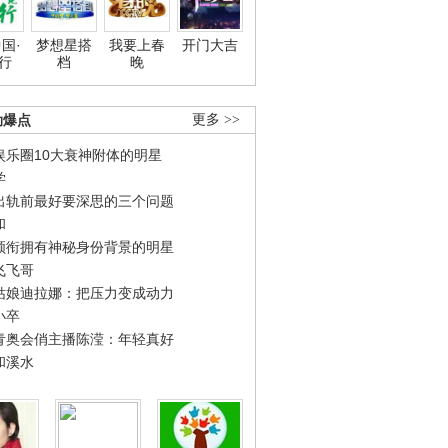
国·
梦想星搭
我要上春
开门大吉
行
档
晚
劲爆点
更多 >>
娱乐圈10大衰神附体的明星
学
出轨前最好要深思的三个问题
和
领衔拥有神秘身份背景的明星
飞飞哥
姑娘迪拉娜：把压力变成动力
小卒
青奥会俏主播陈滢：年轻真好
和溪水