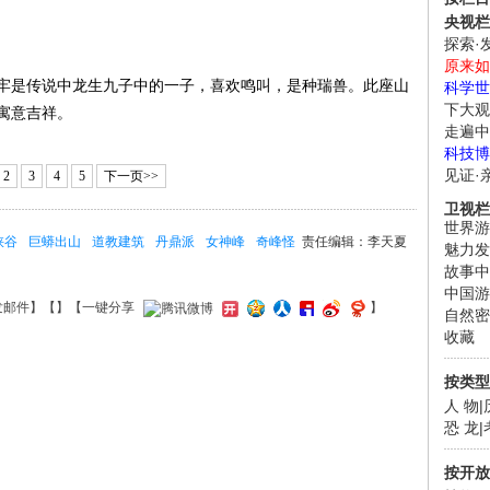
央视栏
探索·
原来如
是传说中龙生九子中的一子，喜欢鸣叫，是种瑞兽。此座山
科学世
下大观
寓意吉祥。
走遍中
科技博
见证·
2
3
4
5
下一页>>
卫视栏
世界游
峡谷
巨蟒出山
道教建筑
丹鼎派
女神峰
奇峰怪
责任编辑：李天夏
魅力发
故事中
中国游
发邮件
】【
】
【一键分享
】
自然密
收藏
按类型
人 物
|
恐 龙
|
按开放