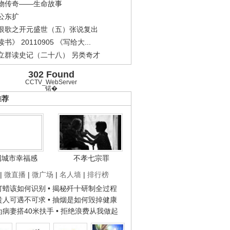
物传奇——生命故事
公东扩
恨歌之开元盛世（五）张说复出
书》 20110905 《写给大...
立群读史记（二十八） 另类奇才
302 Found
CCTV_WebServer
锘�
推荐
国城市幸福感
不孝七宗罪
|
微直播
|
微广场
|
名人墙
|
排行榜
子打蜡该如何识别
• 揭秘歼十研制全过程
种贵人可遇不可求
• 抽烟是如何毁掉健康
人为病妻搭40米扶手
• 拒绝浪费从我做起