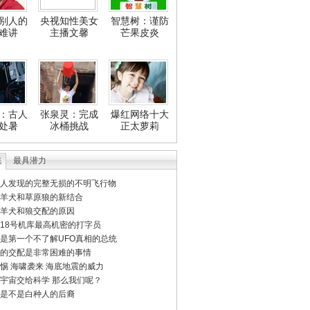
别人的
央视知性美女
智慧树：谨防
难讲
主播文馨
芒果皮炎
：古人
张泉灵：完成
爆红网络十大
处暑
冰桶挑战
正太萝莉
集
最具潜力
人发现的完整无损的不明飞行物
羊犬和草原狼的新结合
羊犬和狼交配的原因
18号机库最高机密的打字员
是第一个不了解UFO真相的总统
的交配是非常困难的事情
惕 海啸袭来 海底地震的威力
宇宙交给科学 那么我们呢？
是不是白种人的后裔