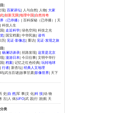
目
|
发现
|
百家讲坛
|
人与自然
|
人物
|
大家
此
|
创新无限
|
地理中国
|
自然传奇
界（已停播）
|
百科探秘（已停播）
|
天
|
科技人生
国
|
走近科学
|
绿色空间
|
科技之光
览
|
国宝档案
|
中华民族
|
读书
亲历
|
见证·影像志
|
重访
|
见证·发现之旅
目
|
|
杨澜访谈录
|
丝路发现
|
这里是北京
现
|
漫游日本
|
今日往事
|
文明中华行
国
|
档案
|
记忆之红色经典
|
玩转地球
|
行者
|
新杏坛
|
经典人文地理
码
|
武当百谜
|
故事甘肃
|
影像世界
|
天下
历 史
|
自 然
|
军 事
|
文 化
|
科 技
|
动 物
考 古
|
人 体
|
UFO
|
武 器
|
行 游
|
航 天
分类