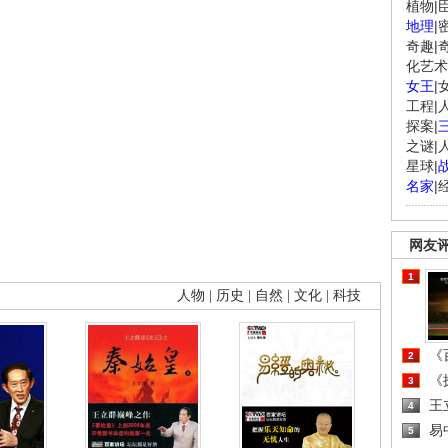
植物
|
地理
|
奇趣
|
化艺术
女王
|
工程
|
探案
|
之谜
|
星球
|
名家
|
网友
1
人物
|
历史
|
自然
|
文化
|
科技
《百
2
《探
3
王
4
易
5