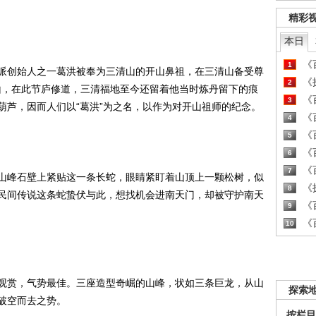
精彩
本日
《百
1
创始人之一葛洪被奉为三清山的开山鼻祖，在三清山备受尊
《探
2
清山，在此节庐修道，三清福地至今还留着他当时炼丹留下的痕
《百
3
葫芦，因而人们以“葛洪”为之名，以作为对开山祖师的纪念。
《百
4
《百
5
《百
6
《百
7
峰石壁上紧贴这一条长蛇，眼睛紧盯着山顶上一颗松树，似
《探
8
民间传说这条蛇蛰伏与此，想找机会进南天门，却被守护南天
《百
9
《百
10
赏，气势最佳。三座造型奇崛的山峰，状如三条巨龙，从山
探索
破空而去之势。
按栏目