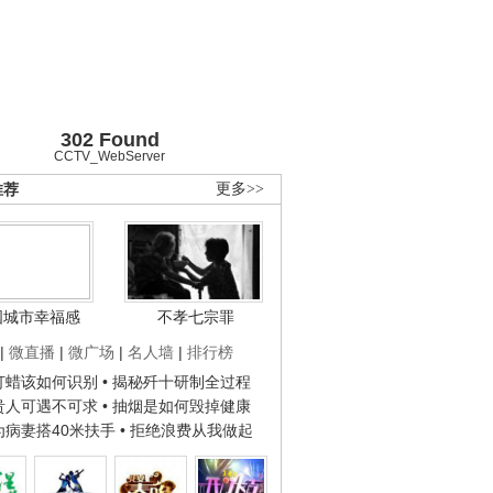
302 Found
CCTV_WebServer
推荐
更多>>
国城市幸福感
不孝七宗罪
|
微直播
|
微广场
|
名人墙
|
排行榜
子打蜡该如何识别
• 揭秘歼十研制全过程
种贵人可遇不可求
• 抽烟是如何毁掉健康
人为病妻搭40米扶手
• 拒绝浪费从我做起