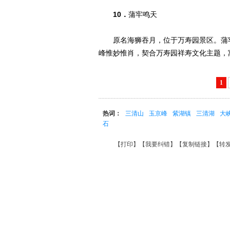
10．
蒲牢鸣天
原名海狮吞月，位于万寿园景区。蒲牢
峰惟妙惟肖，契合万寿园祥寿文化主题，
1
热词：
三清山
玉京峰
紫湖镇
三清湖
大
石
【
打印
】【
我要纠错
】【
复制链接
】【
转