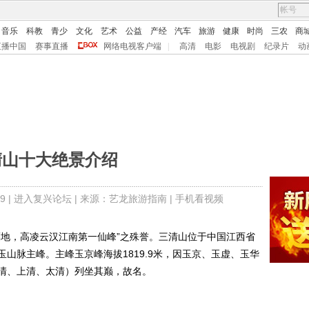
音乐
科教
青少
文化
艺术
公益
产经
汽车
旅游
健康
时尚
三农
商
直播中国
赛事直播
网络电视客户端
|
高清
电影
电视剧
纪录片
动
清山十大绝景介绍
9 |
进入复兴论坛
| 来源：
艺龙旅游指南 |
手机看视频
地，高凌云汉江南第一仙峰”之殊誉。三清山位于中国江西省
山脉主峰。主峰玉京峰海拔1819.9米，因玉京、玉虚、玉华
清、上清、太清）列坐其巅，故名。