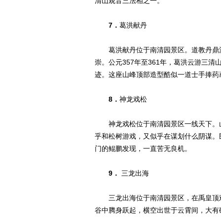
清山观音三法相之一。
7．
葛洪献丹
葛洪献丹位于南清园景区。道教丹鼎派
崇。公元357年至361年，葛洪云游三
迹。这座山峰顶部造型酷似一道士手捧药
8．
神龙戏松
神龙戏松位于南清园景区一线天下。山
乎和松树游戏，又似乎在谋划什么阴谋。
门的鲲鹏发现，一直苦无良机。
9．
三龙出海
三龙出海位于南清园景区，在禹皇顶观
谷中腾身跃起，横空出世于云霄间，大有