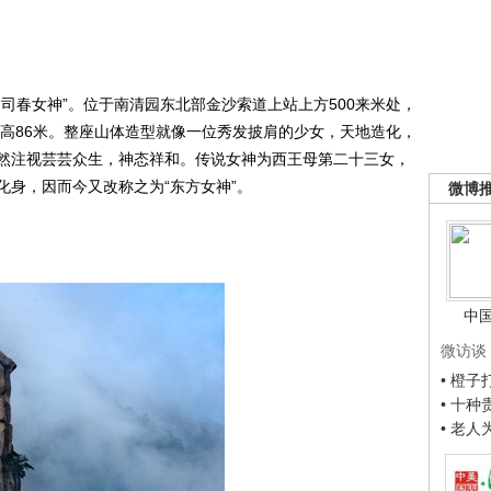
春女神”。位于南清园东北部金沙索道上站上方500来米处，
通高86米。整座山体造型就像一位秀发披肩的少女，天地造化，
然注视芸芸众生，神态祥和。传说女神为西王母第二十三女，
化身，因而今又改称之为“东方女神”。
微博
中
微访谈
• 橙
• 十
• 老