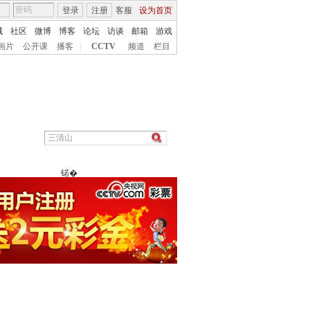
登录
注册
客服
设为首页
城
社区
微博
博客
论坛
访谈
邮箱
游戏
画片
公开课
播客
|
CCTV
频道
栏目
锘�