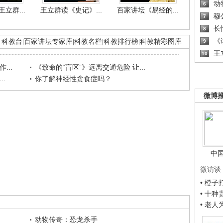
动
6
立群...
王立群读《史记》...
百家讲坛《易经的...
穆
7
长
8
《读
科教台
|
百家讲坛专家库
|
科教名栏
|
科教排行榜
|
科教精彩图库
9
王
10
...
《致命的“盲区”》远离交通危险 让...
.
你了解神经性贪食症吗？
微博
中
微访谈
• 橙
• 十
• 老
动物传奇：恐龙杀手