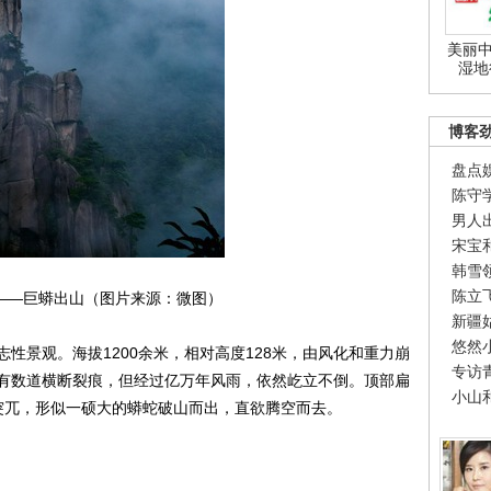
美丽中
湿地
博客
盘点
陈守
男人
宋宝
韩雪
陈立
——巨蟒出山（图片来源：微图）
新疆
悠然
景观。海拔1200余米，相对高度128米，由风化和重力崩
专访
有数道横断裂痕，但经过亿万年风雨，依然屹立不倒。顶部扁
小山
突兀，形似一硕大的蟒蛇破山而出，直欲腾空而去。