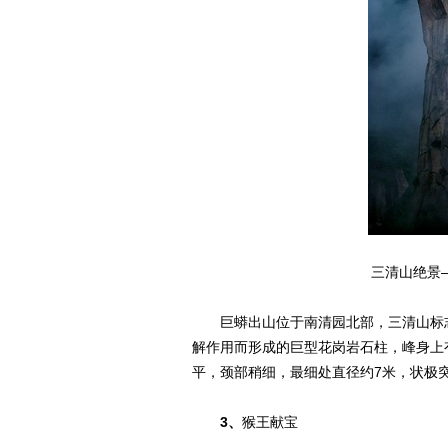
三清山绝景
巨蟒出山位于南清园北部，三清山标志性
解作用而形成的巨型花岗岩石柱，峰身上
平，颈部稍细，最细处直径约7米，状极
3、
猴王献宝