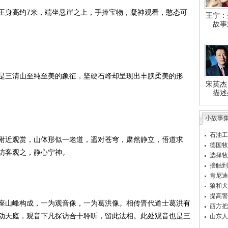
身高约7米，端坐悬崖之上，手捧宝物，凝神观看，憨态可
王宁：
故事
三清山至纯至美的象征，坚硬石峰却呈现出丰腴柔美的形
宋英杰
描述
小故事
石油工
近观赏，山体形似一老道，遥对苍穹，肃然静立，悟道求
德国牧
访客观之，静心宁神。
选择牧
接触到
肯尼迪
狼和犬
提高警
山峰构成，一为观音像，一为葛洪像。相传晋代道士葛洪有
西方把
动天庭，观音下凡探访合十聆听，留此法相。此处观音也是三
山东人