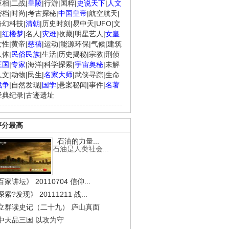
臣相
|
二战
|
皇陵
|
行游
|
国粹
|
史说天下
|
人文
密档
|
时尚
|
考古探秘
|
中国皇帝
|
航空航天
|
奇幻科技
|
清朝
|
历史时刻
|
易中天
|
UFO
|
文
|
红楼梦
|
名人
|
灾难
|
收藏
|
明星艺人
|
女皇
女性
|
黄帝
|
慈禧
|
运动
|
能源环保
|
气候
|
建筑
人体
|
民俗民族
|
生活
|
历史揭秘
|
宗教
|
刑侦
三国
|
专家
|
海洋
|
科学探索
|
宇宙奥秘
|
未解
人文
|
动物
|
民生
|
名家大师
|
武侠寻踪
|
生命
战争
|
自然发现
|
国学
|
悬案秘闻
|
事件
|
名著
经典纪录
|
古迹遗址
评分最高
石油的力量...
石油是人类社会...
家讲坛》 20110704 信仰...
索?发现》 20111211 战...
立群读史记（二十九） 庐山真面
中天品三国 以攻为守