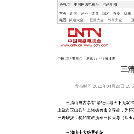
央视网
|
中国网络电视台
|
网站地图
首页
新闻
经济
体育
综艺
春晚
戏曲
电视
频道大全
栏目大全
节目大全
中国网络电视台
>
科教台
>
行游江湖
三
发布时间:2012年04月28日 15:5
三清山自古享有“清绝尘嚣天下无双福
上饶市玉山县与上饶德兴市交界处，为怀玉
三峰峻拔，犹如道教所奉三位天尊（即玉
三清山十大绝景介绍