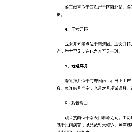
猴王献宝位于西海岸景区西北部。猴王
掬。
4、
玉女开怀
玉女开怀景点位于南清园。玉女开怀是
态，举世罕见，造化之奇可见一斑。
5、老道拜月
老道拜月位于万寿园内，在日上山庄附
真。每逢皓月当空，老道对月虔诚遥拜。
6．
观音赏曲
观音赏曲位于南天门群峰之间。由两座
感于民间疾苦，以琵琶对天倾诉。琴声感