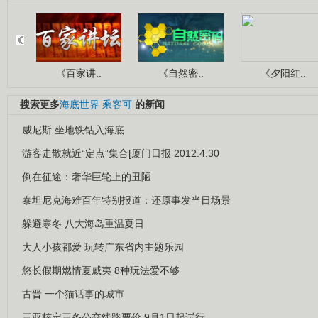
《百家讲..
《自然密..
《夕阳红..
搜索更多
海底世界
乘客可
的新闻
威尼斯 坐地铁钻入海底
游客走散就近“定点”集合[厦门日报 2012.4.30
倒在征途：奢华巨轮上的丑陋
泰坦尼克海难百年特别报道：还原事发当日场景
躲避寒冬 八大海岛重温夏日
大人小孩都爱 玩转广东省内主题乐园
悠长假期燃情夏威夷 8种玩法爱不够
古晋 一个猫话事的城市
三亚核定三条公交线路票价 9月1日起试行