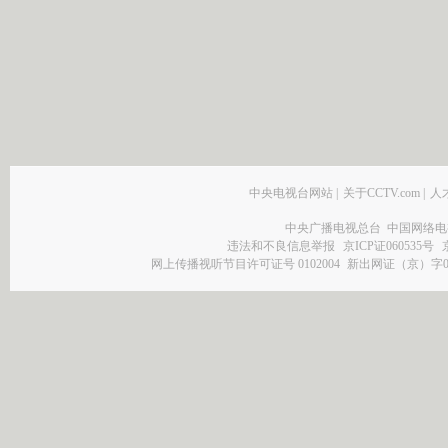
中央电视台网站
|
关于CCTV.com
|
人
中央广播电视总台 中国网络电
违法和不良信息举报
京ICP证060535号
网上传播视听节目许可证号 0102004
新出网证（京）字0