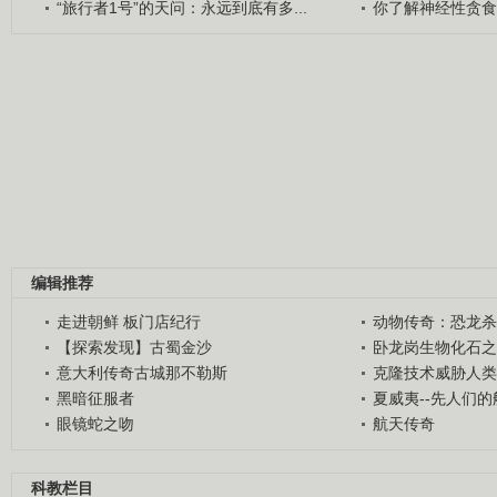
“旅行者1号”的天问：永远到底有多...
你了解神经性贪食
编辑推荐
走进朝鲜 板门店纪行
动物传奇：恐龙杀
【探索发现】古蜀金沙
卧龙岗生物化石之
意大利传奇古城那不勒斯
克隆技术威胁人类
黑暗征服者
夏威夷--先人们
眼镜蛇之吻
航天传奇
科教栏目