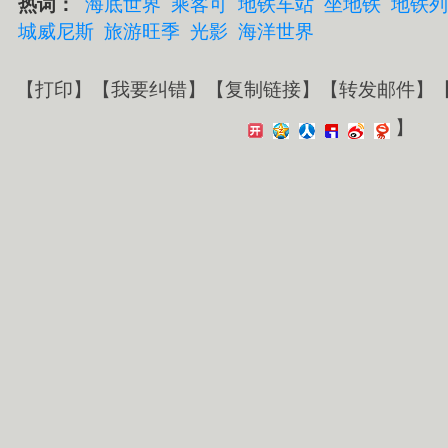
热词：
海底世界
乘客可
地铁车站
坐地铁
地铁列
城威尼斯
旅游旺季
光影
海洋世界
【
打印
】【
我要纠错
】【
复制链接
】【
转发邮件
】
】