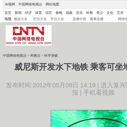
央视网
|
中国网络电视台
|
网站地图
首页
新闻
经济
体育
综艺
春晚
戏曲
音乐
科教
青少
文化
艺术
电视
频道大全
栏目大全
节目大全
直播中国
赛事直播
网络
中国网络电视台
>
科教台
>
科学突破
威尼斯开发水下地铁 乘客可坐
发布时间:2012年05月08日 14:19 |
进入复兴
报 |
手机看视频