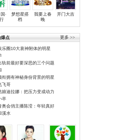
国·
梦想星搭
我要上春
开门大吉
行
档
晚
劲爆点
更多 >>
娱乐圈10大衰神附体的明星
学
出轨前最好要深思的三个问题
和
领衔拥有神秘身份背景的明星
飞飞哥
姑娘迪拉娜：把压力变成动力
小卒
青奥会俏主播陈滢：年轻真好
和溪水