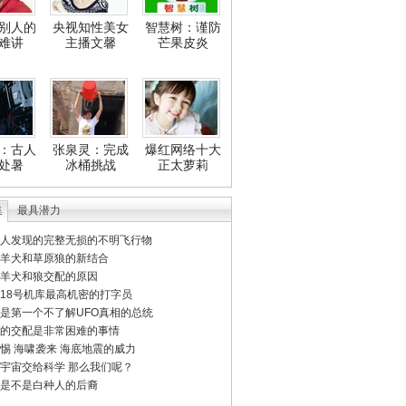
别人的
央视知性美女
智慧树：谨防
难讲
主播文馨
芒果皮炎
：古人
张泉灵：完成
爆红网络十大
处暑
冰桶挑战
正太萝莉
集
最具潜力
人发现的完整无损的不明飞行物
羊犬和草原狼的新结合
羊犬和狼交配的原因
18号机库最高机密的打字员
是第一个不了解UFO真相的总统
的交配是非常困难的事情
惕 海啸袭来 海底地震的威力
宇宙交给科学 那么我们呢？
是不是白种人的后裔