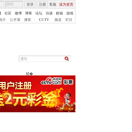
登录
注册
客服
设为首页
城
社区
微博
博客
论坛
访谈
邮箱
游戏
画片
公开课
播客
|
CCTV
频道
栏目
锘�