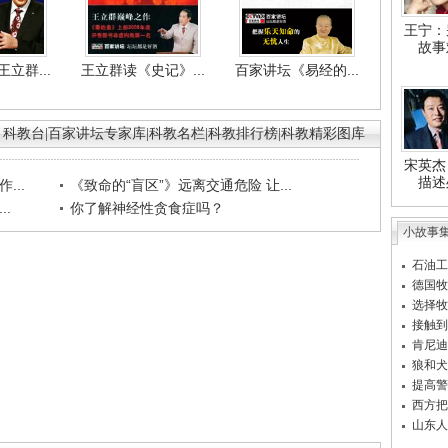
王宁：
故事
立群...
王立群读《史记》...
百家讲坛《易经的...
科教台
|
百家讲坛专家库
|
科教名栏
|
科教排行榜
|
科教精彩图库
宋英杰
描述
...
《致命的“盲区”》远离交通危险 让...
.
你了解神经性贪食症吗？
小故事
石油工
德国牧
选择牧
接触到
肯尼迪
狼和犬
提高警
西方把
山东人