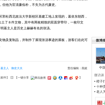
，但他为官清廉俭朴，不失为古代廉吏。
郭杜西北政法大学新校区基建工地上发现的，墓坐东朝西，
是出土了８件文物，其中有两枚精致的双面穿带印，一枚印文
此证明墓主人是历史上赫赫有名的张汤。
物及复制品，并制作了展现张汤事迹的展板，游客们在此可
微博
。
中
墓主人
御史大夫
责任编辑：燕妮
微访谈
发邮件
】【
】
【一键分享
】
• 橙
• 十
• 老