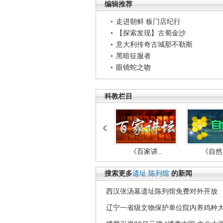
编辑推荐
走进朝鲜 板门店纪行
【探索发现】古蜀金沙
意大利传奇古城那不勒斯
黑暗征服者
眼镜蛇之吻
科教栏目
《百家讲..
《自然密
搜索更多
遗址
陈列馆
的新闻
西汉张汤墓遗址陈列馆免费对外开放
辽宁一省级文物保护单位院内养鸡种大