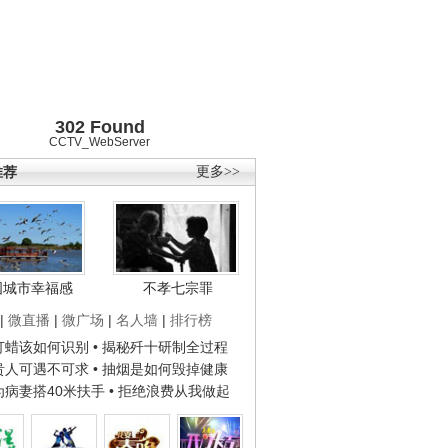
302 Found
CCTV_WebServer
推荐
更多>>
国城市幸福感
不孝七宗罪
|
微直播
|
微广场
|
名人墙
|
排行榜
子打蜡该如何识别
• 揭秘歼十研制全过程
种贵人可遇不可求
• 抽烟是如何毁掉健康
人为病妻搭40米扶手
• 拒绝浪费从我做起