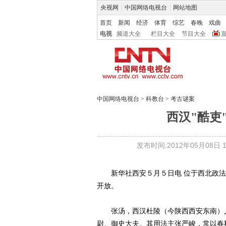
央视网
|
中国网络电视台
|
网站地图
首页
新闻
经济
体育
综艺
春晚
戏曲
电视
频道大全
栏目大全
节目大全
中国网络电视台
>
科教台
>
考古谜案
西汉"酷吏
发布时间:2012年05月08日 15
新华社西安５月５日电 位于西北政法
开放。
张汤，西汉杜陵（今陕西西安东南）人
尉、御史大夫。其用法主张严峻，常以春