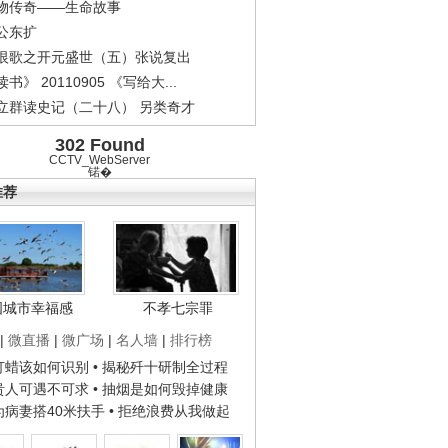
物传奇——生命故事
公东扩
恨歌之开元盛世（五）张说复出
书》 20110905 《写给大...
立群读史记（二十八） 另类奇才
302 Found
CCTV_WebServer
锘�
推荐
国城市幸福感
不孝七宗罪
|
微直播
|
微广场
|
名人墙
|
排行榜
子打蜡该如何识别
• 揭秘歼十研制全过程
种贵人可遇不可求
• 抽烟是如何毁掉健康
人为病妻搭40米扶手
• 拒绝浪费从我做起