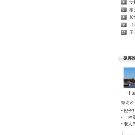
动
6
穆
7
长
8
《读
9
王
10
微博
中
微访谈
• 橙
• 十
• 老