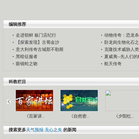
编辑推荐
走进朝鲜 板门店纪行
动物传奇：恐龙杀
【探索发现】古蜀金沙
卧龙岗生物化石之
意大利传奇古城那不勒斯
克隆技术威胁人类
黑暗征服者
夏威夷--先人们
眼镜蛇之吻
航天传奇
科教栏目
《百家讲..
《自然密..
《夕阳红..
搜索更多
天气预报
无心之失
的新闻