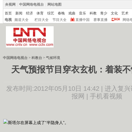
央视网
|
中国网络电视台
|
网站地图
首页
新闻
经济
体育
综艺
春晚
戏曲
音乐
科教
青少
文化
艺术
电视
频道大全
栏目大全
节目大全
直播中国
赛事直播
网络
中国网络电视台
>
科教台
>
气候环境
天气预报节目穿衣玄机：着装不
发布时间:2012年05月10日 14:42 |
进入复兴
报网 |
手机看视频