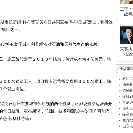
王宁：
故事
市长萨姆·科布等官员８日共同宣布“科学鬼城”定址，称赞这
”项目之一。
心”将有助于减少利县经济对石油和天然气生产的依赖。
宋英杰
描述
，施工阶段定于２０１３年结束，估计成本为４亿美元，整
小故事
石油工
００名建筑工人，项目投入运营需要雇用３５０名员工，辅
德国牧
０个就业岗位。
选择牧
接触到
肯尼迪
得克萨斯州主要城市休斯顿的两个航班，正游说航空运营商开
狼和犬
的每日航班。霍布斯说，“创新、技术和测试中心”落户可能有
提高警
若愚 新华社特稿）
西方把
山东人