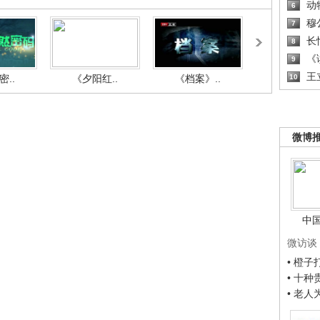
动
6
穆
7
长
8
《读
9
王
..
《夕阳红..
《档案》..
《人与自.
10
微博
中
微访谈
• 橙
• 十
• 老