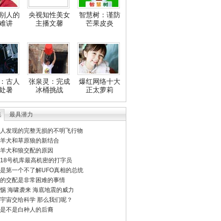
别人的
央视知性美女
智慧树：谨防
难讲
主播文馨
芒果皮炎
：古人
张泉灵：完成
爆红网络十大
处暑
冰桶挑战
正太萝莉
集
最具潜力
人发现的完整无损的不明飞行物
羊犬和草原狼的新结合
羊犬和狼交配的原因
18号机库最高机密的打字员
是第一个不了解UFO真相的总统
的交配是非常困难的事情
惕 海啸袭来 海底地震的威力
宇宙交给科学 那么我们呢？
是不是白种人的后裔