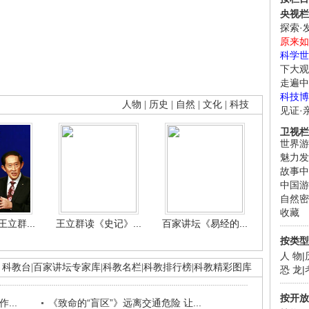
央视栏
探索·
原来如
科学世
下大观
走遍中
科技博
人物
|
历史
|
自然
|
文化
|
科技
见证·
卫视栏
世界游
魅力发
故事中
中国游
自然密
收藏
立群...
王立群读《史记》...
百家讲坛《易经的...
按类型
人 物
|
科教台
|
百家讲坛专家库
|
科教名栏
|
科教排行榜
|
科教精彩图库
恐 龙
|
按开放
...
《致命的“盲区”》远离交通危险 让...