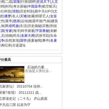
臣相
|
二战
|
皇陵
|
行游
|
国粹
|
史说天下
|
人文
密档
|
时尚
|
考古探秘
|
中国皇帝
|
航空航天
|
奇幻科技
|
清朝
|
历史时刻
|
易中天
|
UFO
|
文
|
红楼梦
|
名人
|
灾难
|
收藏
|
明星艺人
|
女皇
女性
|
黄帝
|
慈禧
|
运动
|
能源环保
|
气候
|
建筑
人体
|
民俗民族
|
生活
|
历史揭秘
|
宗教
|
刑侦
三国
|
专家
|
海洋
|
科学探索
|
宇宙奥秘
|
未解
人文
|
动物
|
民生
|
名家大师
|
武侠寻踪
|
生命
战争
|
自然发现
|
国学
|
悬案秘闻
|
事件
|
名著
经典纪录
|
古迹遗址
评分最高
石油的力量...
石油是人类社会...
家讲坛》 20110704 信仰...
索?发现》 20111211 战...
立群读史记（二十九） 庐山真面
中天品三国 以攻为守