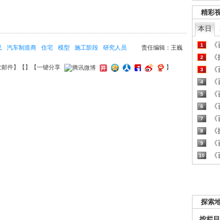
精彩
本日
《百
1
民
汽车制造商
住宅
模型
施工阶段
研究人员
责任编辑：王巍
《探
2
发邮件
】【
】
【一键分享
】
《百
3
《百
4
《百
5
《百
6
《百
7
《探
8
《百
9
《百
10
探索
按栏目