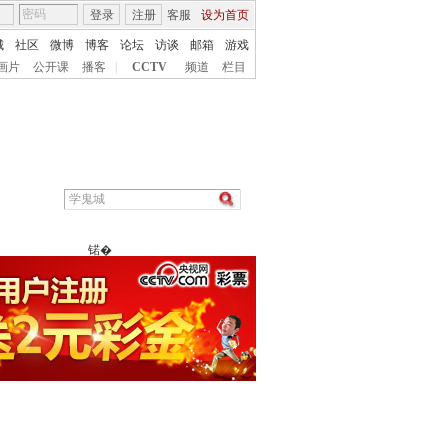
登录
注册
客服
设为首页
城
社区
微博
博客
论坛
访谈
邮箱
游戏
画片
公开课
播客
|
CCTV
频道
栏目
锘�