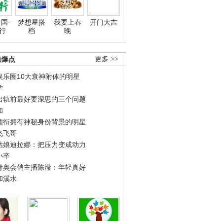
国·
梦想星搭
我要上春
开门大吉
行
档
晚
劲爆点
更多 >>
娱乐圈10大衰神附体的明星
学
出轨前最好要深思的三个问题
和
领衔拥有神秘身份背景的明星
飞飞哥
姑娘迪拉娜：把压力变成动力
小卒
青奥会俏主播陈滢：年轻真好
和溪水