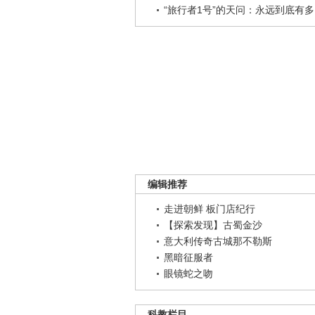
“旅行者1号”的天问：永远到底有多..
编辑推荐
走进朝鲜 板门店纪行
【探索发现】古蜀金沙
意大利传奇古城那不勒斯
黑暗征服者
眼镜蛇之吻
科教栏目