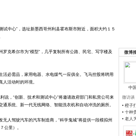
测试中心”，选址新墨西哥州利县霍布斯市附近，面积大约１５
。
罗克希尔市为“模型”，几乎复制所有公路、民宅、写字楼及
微博
活必需品，家用电器、水电煤气一应俱全。飞马控股将聘用
真人活动时的环境。
中
说，“创新、技术和测试中心”将邀请政府部门和私营公司来
微访谈
交通系统、新一代无线网络、智能洗衣机和自动冲洗的厕所。
• 橙
• 十
• 老
无人驾驶汽车的汽车制造商，“科学鬼城”将提供一段模拟州
.７公里）。