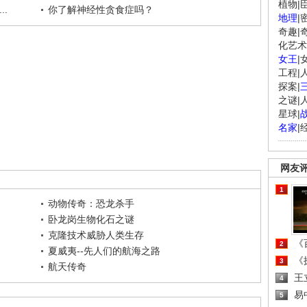
植物
|
.
你了解神经性贪食症吗？
地理
|
奇趣
|
化艺术
女王
|
工程
|
探案
|
之谜
|
星球
|
名家
|
网友
1
动物传奇：恐龙杀手
卧龙岗生物化石之谜
克隆技术威胁人类生存
《百
2
夏威夷--先人们的航海之路
《探
3
航天传奇
王
4
易
5