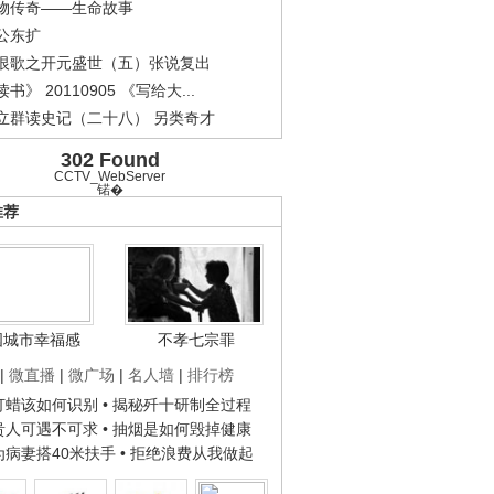
物传奇——生命故事
公东扩
恨歌之开元盛世（五）张说复出
书》 20110905 《写给大...
立群读史记（二十八） 另类奇才
.
《经典人..
《中华民..
《人物》..
302 Found
CCTV_WebServer
锘�
推荐
国城市幸福感
不孝七宗罪
|
微直播
|
微广场
|
名人墙
|
排行榜
子打蜡该如何识别
• 揭秘歼十研制全过程
种贵人可遇不可求
• 抽烟是如何毁掉健康
人为病妻搭40米扶手
• 拒绝浪费从我做起