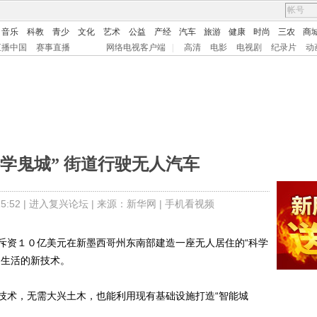
音乐
科教
青少
文化
艺术
公益
产经
汽车
旅游
健康
时尚
三农
商
直播中国
赛事直播
网络电视客户端
|
高清
电影
电视剧
纪录片
动
学鬼城” 街道行驶无人汽车
:52 |
进入复兴论坛
| 来源：
新华网 |
手机看视频
资１０亿美元在新墨西哥州东南部建造一座无人居住的“科学
民生活的新技术。
术，无需大兴土木，也能利用现有基础设施打造“智能城