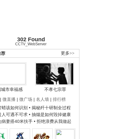
302 Found
CCTV_WebServer
推荐
更多>>
国城市幸福感
不孝七宗罪
|
微直播
|
微广场
|
名人墙
|
排行榜
子打蜡该如何识别
• 揭秘歼十研制全过程
种贵人可遇不可求
• 抽烟是如何毁掉健康
人为病妻搭40米扶手
• 拒绝浪费从我做起