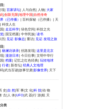
目
|
发现
|
百家讲坛
|
人与自然
|
人物
|
大家
此
|
创新无限
|
地理中国
|
自然传奇
界（已停播）
|
百科探秘（已停播）
|
天
|
科技人生
国
|
走近科学
|
绿色空间
|
科技之光
览
|
国宝档案
|
中华民族
|
读书
亲历
|
见证·影像志
|
重访
|
见证·发现之旅
目
|
|
杨澜访谈录
|
丝路发现
|
这里是北京
现
|
漫游日本
|
今日往事
|
文明中华行
国
|
档案
|
记忆之红色经典
|
玩转地球
|
行者
|
新杏坛
|
经典人文地理
码
|
武当百谜
|
故事甘肃
|
影像世界
|
天下
历 史
|
自 然
|
军 事
|
文 化
|
科 技
|
动 物
考 古
|
人 体
|
UFO
|
武 器
|
行 游
|
航 天
分类