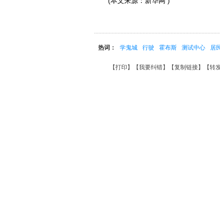
(本文来源：新华网 )
热词：
学鬼城
行驶
霍布斯
测试中心
居
【
打印
】【
我要纠错
】【
复制链接
】【
转