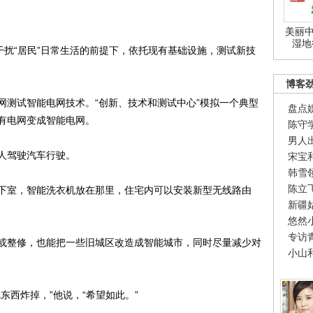
美丽中
湿地
扰“居民”日常生活的前提下，依托现有基础设施，测试新技
博客
测试智能电网技术。“创新、技术和测试中心”模拟一个典型
盘点
有电网变成智能电网。
陈守
男人
人驾驶汽车行驶。
宋宝
韩雪
陈立
室，智能洗衣机放在那里，住宅内可以安装新型无线路由
新疆
悠然
专访
整修，也能把一些旧城区改造成智能城市，同时尽量减少对
小山
西炸掉，”他说，“希望如此。”