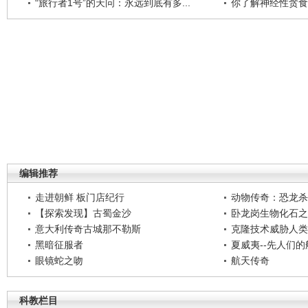
“旅行者1号”的天问：永远到底有多...
你了解神经性贪食
编辑推荐
走进朝鲜 板门店纪行
动物传奇：恐龙杀
【探索发现】古蜀金沙
卧龙岗生物化石之
意大利传奇古城那不勒斯
克隆技术威胁人类
黑暗征服者
夏威夷--先人们
眼镜蛇之吻
航天传奇
科教栏目