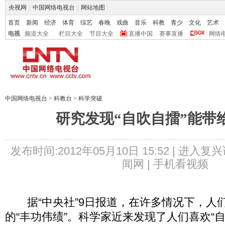
央视网
|
中国网络电视台
|
网站地图
首页
新闻
经济
体育
综艺
春晚
戏曲
音乐
科教
青少
文化
艺术
电视
频道大全
栏目大全
节目大全
直播中国
赛事直播
网络
中国网络电视台
>
科教台
>
科学突破
研究发现“自吹自擂”能带
发布时间:2012年05月10日 15:52 |
进入复兴
闻网 |
手机看视频
据“中央社”9日报道，在许多情况下，人
的“丰功伟绩”。科学家近来发现了人们喜欢“