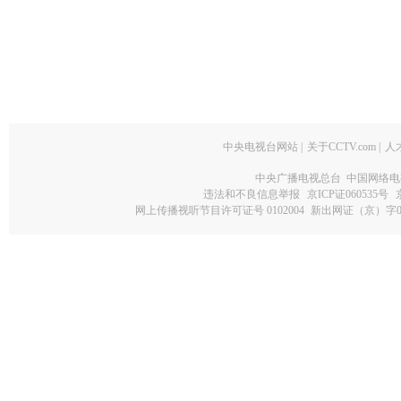
中央电视台网站
|
关于CCTV.com
|
人
中央广播电视总台 中国网络电
违法和不良信息举报
京ICP证060535号
网上传播视听节目许可证号 0102004
新出网证（京）字0