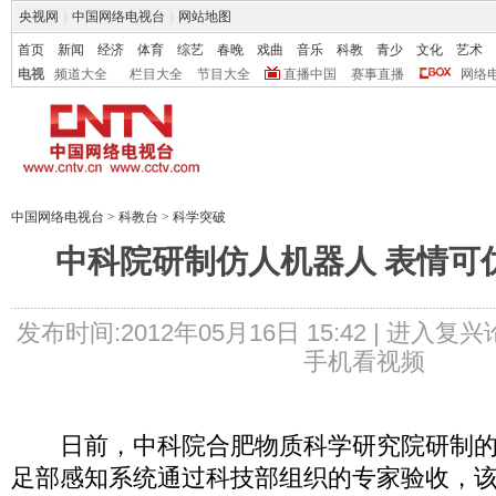
央视网
|
中国网络电视台
|
网站地图
首页
新闻
经济
体育
综艺
春晚
戏曲
音乐
科教
青少
文化
艺术
电视
频道大全
栏目大全
节目大全
直播中国
赛事直播
网络
中国网络电视台
>
科教台
>
科学突破
中科院研制仿人机器人 表情可
发布时间:2012年05月16日 15:42 |
进入复兴
手机看视频
日前，中科院合肥物质科学研究院研制的
足部感知系统通过科技部组织的专家验收，