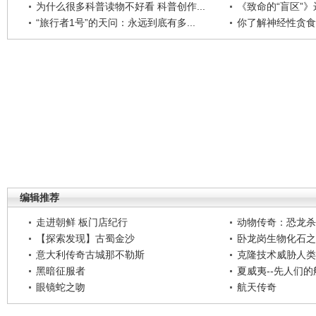
为什么很多科普读物不好看 科普创作...
《致命的“盲区”》远
“旅行者1号”的天问：永远到底有多...
你了解神经性贪食
编辑推荐
走进朝鲜 板门店纪行
动物传奇：恐龙杀
【探索发现】古蜀金沙
卧龙岗生物化石之
意大利传奇古城那不勒斯
克隆技术威胁人类
黑暗征服者
夏威夷--先人们
眼镜蛇之吻
航天传奇