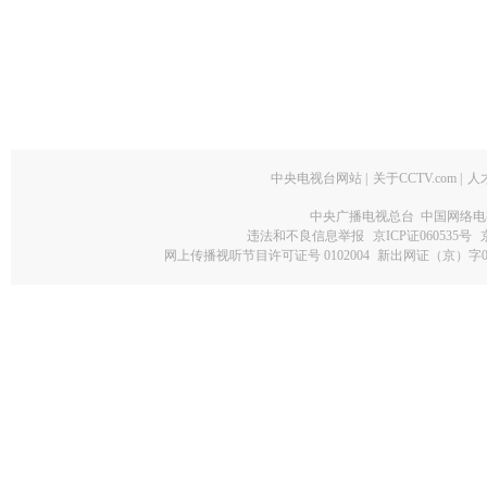
中央电视台网站
|
关于CCTV.com
|
人
中央广播电视总台 中国网络电
违法和不良信息举报
京ICP证060535号
网上传播视听节目许可证号 0102004
新出网证（京）字0