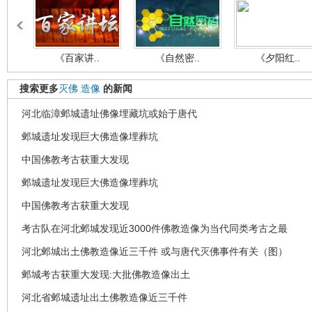
《百家讲..
《自然密..
《夕阳红..
搜索更多
灭佛
造像
的新闻
河北临漳邺城遗址佛像埋藏坑或始于唐代
邺城遗址发现巨大佛造像埋葬坑
中国佛教考古获重大发现
邺城遗址发现巨大佛造像埋葬坑
中国佛教考古获重大发现
考古队在河北邺城发现近3000件佛教造像为当代同类考古之最
河北邺城出土佛教造像近三千件 或与唐代灭佛事件有关（图）
邺城考古获重大发现:大批佛教造像出土
河北省邺城遗址出土佛教造像近三千件