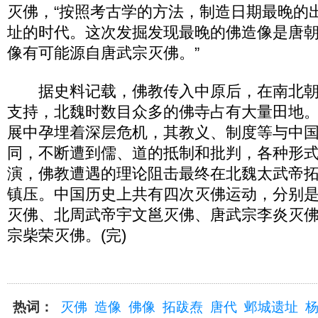
灭佛，“按照考古学的方法，制造日期最晚的
址的时代。这次发掘发现最晚的佛造像是唐
像有可能源自唐武宗灭佛。”
据史料记载，佛教传入中原后，在南北朝
支持，北魏时数目众多的佛寺占有大量田地
展中孕埋着深层危机，其教义、制度等与中
同，不断遭到儒、道的抵制和批判，各种形
演，佛教遭遇的理论阻击最终在北魏太武帝
镇压。中国历史上共有四次灭佛运动，分别
灭佛、北周武帝宇文邕灭佛、唐武宗李炎灭
宗柴荣灭佛。(完)
热词：
灭佛
造像
佛像
拓跋焘
唐代
邺城遗址