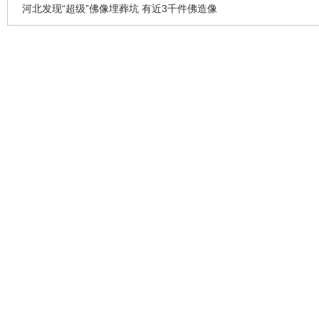
河北发现“超级”佛像埋葬坑 有近3千件佛造像