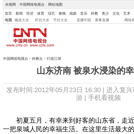
央视网
|
中国网络电视台
|
网站地图
首页
新闻
经济
体育
综艺
春晚
戏曲
音乐
科教
青少
文化
艺术
电视
频道大全
栏目大全
节目大全
直播中国
赛事直播
网络
中国网络电视台
>
科教台
>
行游江湖
山东济南 被泉水浸染的
发布时间:2012年05月23日 16:30 |
进入复兴
游 |
手机看视频
初夏五月，有幸来到好客的山东省，走近
一把泉城人民的幸福生活。在这里生活最大