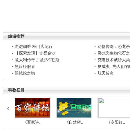
编辑推荐
走进朝鲜 板门店纪行
动物传奇：恐龙杀
【探索发现】古蜀金沙
卧龙岗生物化石之
意大利传奇古城那不勒斯
克隆技术威胁人类
黑暗征服者
夏威夷--先人们
眼镜蛇之吻
航天传奇
科教栏目
《百家讲..
《自然密..
《夕阳红..