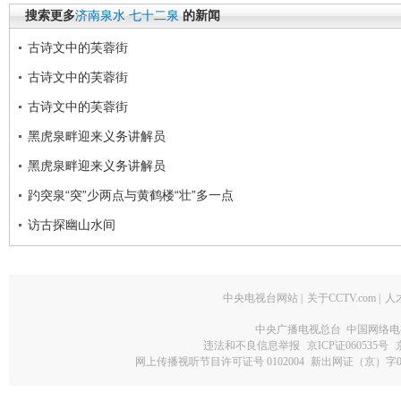
搜索更多
济南泉水
七十二泉
的新闻
古诗文中的芙蓉街
古诗文中的芙蓉街
古诗文中的芙蓉街
黑虎泉畔迎来义务讲解员
黑虎泉畔迎来义务讲解员
趵突泉“突”少两点与黄鹤楼“壮”多一点
访古探幽山水间
中央电视台网站
|
关于CCTV.com
|
人
中央广播电视总台 中国网络电
违法和不良信息举报
京ICP证060535号
网上传播视听节目许可证号 0102004
新出网证（京）字0