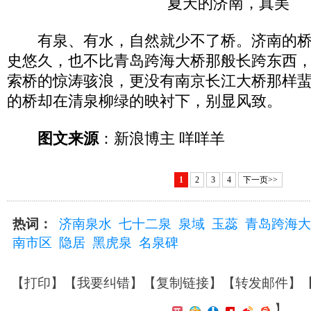
夏天的济南，真美
有泉、有水，自然就少不了桥。济南的桥
史悠久，也不比青岛跨海大桥那般长跨东西
索桥的惊涛骇浪，更没有南京长江大桥那样
的桥却在清泉柳绿的映衬下，别显风致。
图文来源
：新浪博主 咩咩羊
1
2
3
4
下一页>>
热词：
济南泉水
七十二泉
泉域
玉蕊
青岛跨海大
南市区
隐居
黑虎泉
名泉碑
【
打印
】【
我要纠错
】【
复制链接
】【
转发邮件
】
】