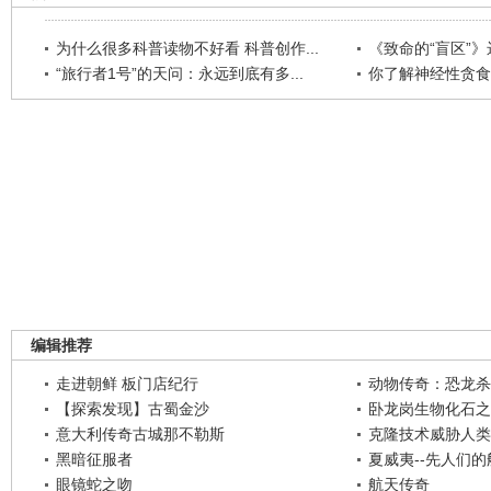
为什么很多科普读物不好看 科普创作...
《致命的“盲区”》远
“旅行者1号”的天问：永远到底有多...
你了解神经性贪食
编辑推荐
走进朝鲜 板门店纪行
动物传奇：恐龙杀
【探索发现】古蜀金沙
卧龙岗生物化石之
意大利传奇古城那不勒斯
克隆技术威胁人类
黑暗征服者
夏威夷--先人们
眼镜蛇之吻
航天传奇