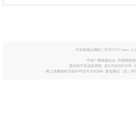
中央电视台网站
|
关于CCTV.com
|
人
中央广播电视总台 中国网络电
违法和不良信息举报
京ICP证060535号
网上传播视听节目许可证号 0102004
新出网证（京）字0