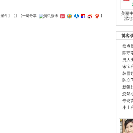
美丽中
发邮件
】【
】
【一键分享
】
湿地
博客
盘点
陈守
男人
宋宝
韩雪
陈立
新疆
悠然
专访
小山