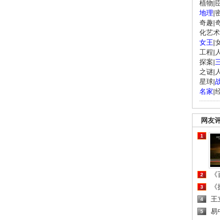
植物
|
地理
|
奇趣
|
化艺术
女王
|
工程
|
探案
|
之谜
|
星球
|
名家
|
网友
1
《百
2
《探
3
王
4
易
5