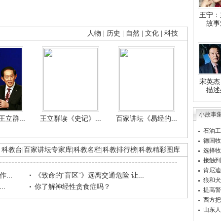
王宁：
故事
人物
|
历史
|
自然
|
文化
|
科技
宋英杰
描述
小故事
立群...
王立群读《史记》...
百家讲坛《易经的...
石油工
德国牧
科教台
|
百家讲坛专家库
|
科教名栏
|
科教排行榜
|
科教精彩图库
选择牧
接触到
肯尼迪
...
《致命的“盲区”》远离交通危险 让...
狼和犬
.
你了解神经性贪食症吗？
提高警
西方把
山东人