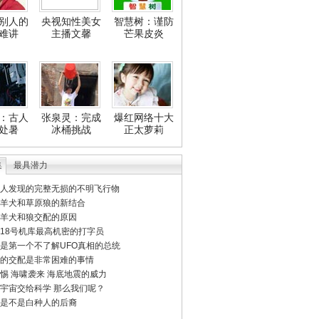
别人的
央视知性美女
智慧树：谨防
难讲
主播文馨
芒果皮炎
：古人
张泉灵：完成
爆红网络十大
处暑
冰桶挑战
正太萝莉
集
最具潜力
人发现的完整无损的不明飞行物
羊犬和草原狼的新结合
羊犬和狼交配的原因
18号机库最高机密的打字员
是第一个不了解UFO真相的总统
的交配是非常困难的事情
惕 海啸袭来 海底地震的威力
宇宙交给科学 那么我们呢？
是不是白种人的后裔