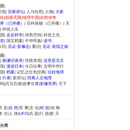
目
|
.
《经典人..
《中华民..
《人物》..
发现
|
百家讲坛
|
人与自然
|
人物
|
大家
此
|
创新无限
|
地理中国
|
自然传奇
界（已停播）
|
百科探秘（已停播）
|
天
|
科技人生
国
|
走近科学
|
绿色空间
|
科技之光
览
|
国宝档案
|
中华民族
|
读书
亲历
|
见证·影像志
|
重访
|
见证·发现之旅
目
|
|
杨澜访谈录
|
丝路发现
|
这里是北京
现
|
漫游日本
|
今日往事
|
文明中华行
国
|
档案
|
记忆之红色经典
|
玩转地球
|
行者
|
新杏坛
|
经典人文地理
码
|
武当百谜
|
故事甘肃
|
影像世界
|
天下
历 史
|
自 然
|
军 事
|
文 化
|
科 技
|
动 物
考 古
|
人 体
|
UFO
|
武 器
|
行 游
|
航 天
分类