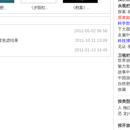
央视栏
..
《夕阳红..
《档案》..
《人与自.
探索·
原来如
科学世
下大观
2012-05-02 06:56
走遍中
度焦虑结果
2011-10-11 13:09
科技博
见证·
2011-01-13 14:49
卫视栏
世界游
魅力发
故事中
中国游
自然密
收藏
按类型
人 物
|
恐 龙
|
按开放