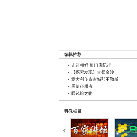
编辑推荐
走进朝鲜 板门店纪行
【探索发现】古蜀金沙
意大利传奇古城那不勒斯
黑暗征服者
眼镜蛇之吻
科教栏目