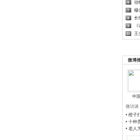
动
6
穆
7
长
8
《读
9
王
10
微博
中
微访谈
• 橙
• 十
• 老