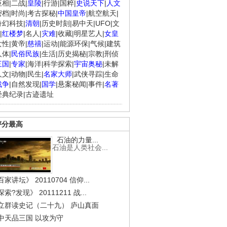
臣相
|
二战
|
皇陵
|
行游
|
国粹
|
史说天下
|
人文
密档
|
时尚
|
考古探秘
|
中国皇帝
|
航空航天
|
奇幻科技
|
清朝
|
历史时刻
|
易中天
|
UFO
|
文
|
红楼梦
|
名人
|
灾难
|
收藏
|
明星艺人
|
女皇
女性
|
黄帝
|
慈禧
|
运动
|
能源环保
|
气候
|
建筑
人体
|
民俗民族
|
生活
|
历史揭秘
|
宗教
|
刑侦
三国
|
专家
|
海洋
|
科学探索
|
宇宙奥秘
|
未解
人文
|
动物
|
民生
|
名家大师
|
武侠寻踪
|
生命
战争
|
自然发现
|
国学
|
悬案秘闻
|
事件
|
名著
经典纪录
|
古迹遗址
评分最高
石油的力量...
石油是人类社会...
家讲坛》 20110704 信仰...
索?发现》 20111211 战...
立群读史记（二十九） 庐山真面
中天品三国 以攻为守