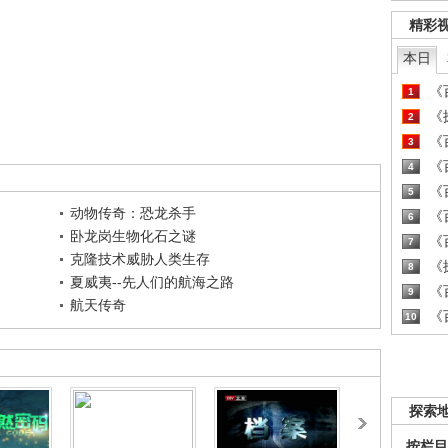
精彩
本日
《百
1
《探
2
《百
3
《百
4
《百
5
动物传奇：恐龙杀手
《百
6
卧龙岗生物化石之谜
《百
7
克隆技术威胁人类生存
《探
8
夏威夷--先人们的航海之路
《百
9
航天传奇
《百
10
探索
按栏目