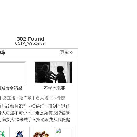
302 Found
CCTV_WebServer
推荐
更多>>
国城市幸福感
不孝七宗罪
|
微直播
|
微广场
|
名人墙
|
排行榜
子打蜡该如何识别
• 揭秘歼十研制全过程
种贵人可遇不可求
• 抽烟是如何毁掉健康
人为病妻搭40米扶手
• 拒绝浪费从我做起