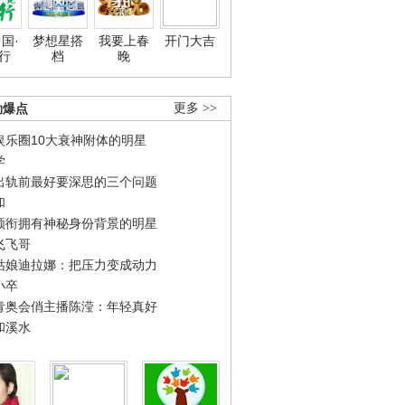
国·
梦想星搭
我要上春
开门大吉
行
档
晚
劲爆点
更多 >>
娱乐圈10大衰神附体的明星
学
出轨前最好要深思的三个问题
和
领衔拥有神秘身份背景的明星
飞飞哥
姑娘迪拉娜：把压力变成动力
小卒
青奥会俏主播陈滢：年轻真好
和溪水