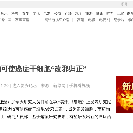
音乐
科教
青少
文化
艺术
公益
产经
汽车
旅游
健康
时尚
三农
商
直播中国
赛事直播
网络电视客户端
|
高清
电影
电视剧
纪录片
动
可使癌症干细胞“改邪归正”
:20 |
进入复兴论坛
| 来源：
新华网 |
手机看视频
澄）加拿大研究人员日前在学术期刊《细胞》上发表研究报
甲硫达嗪可使癌症干细胞“改邪归正”，成为正常细胞，而药物
用。研究人员称，基于这项研究成果，有望研发出新的癌症治