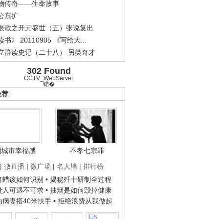
物传奇——生命故事
公东扩
恨歌之开元盛世（五）张说复出
书》 20110905 《写给大...
立群读史记（二十八） 另类奇才
302 Found
CCTV_WebServer
锘�
推荐
国城市幸福感
不孝七宗罪
|
微直播
|
微广场
|
名人墙
|
排行榜
子打蜡该如何识别
• 揭秘歼十研制全过程
种贵人可遇不可求
• 抽烟是如何毁掉健康
人为病妻搭40米扶手
• 拒绝浪费从我做起