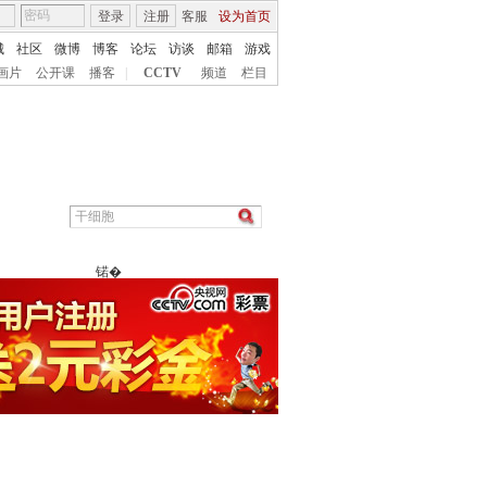
登录
注册
客服
设为首页
城
社区
微博
博客
论坛
访谈
邮箱
游戏
画片
公开课
播客
|
CCTV
频道
栏目
锘�