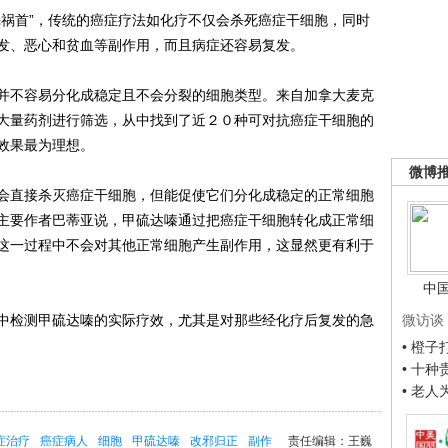
祸首”，传统的癌症疗法如化疗不仅会杀死癌症干细胞，同时
发、恶心和贫血等副作用，而且病症还容易复发。
不容易分化成稳定且不会分裂的细胞类型。来自加拿大麦克
大量药剂进行筛选，从中找到了近２０种可对抗癌症干细胞的
效果最为理想。
微博
直接杀灭癌症干细胞，但能促使它们分化成稳定的正常细胞
主要作者巴蒂亚说，甲硫达嗪通过把癌症干细胞转化成正常细
这一过程中不会对其他正常细胞产生副作用，这显然更有利于
中
检测甲硫达嗪的实际疗效，尤其是对那些经化疗后复发的急
微访谈
• 橙
• 十
• 老
症治疗
癌症病人
细胞
甲硫达嗪
改邪归正
副作
责任编辑：王巍