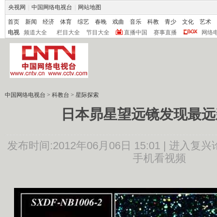
央视网
|
中国网络电视台
|
网站地图
首页
新闻
经济
体育
综艺
春晚
戏曲
音乐
科教
青少
文化
艺术
电视
频道大全
栏目大全
节目大全
直播中国
赛事直播
网络
中国网络电视台
>
科教台
>
星际探索
日本昴星望远镜发现最远
发布时间:2012年06月06日 15:01 |
进入复兴
手机看视频