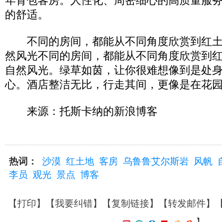
年背包客房。人性化、周密细心的高质量服
的舒适。
不同的房间，都能从不同角度欣赏到红土
然风光不同的房间，都能从不同角度欣赏到
自然风光。绿草如茵，让你很难想像到是处
心。酒店整洁无比，行走其间，更像是在花
来源：托斯卡纳的新浪博客
热词：
沙漠
红土地
客房
乌鲁鲁艾尔斯岩
风帆
李员
观光
景点
博客
【
打印
】【
我要纠错
】【
复制链接
】【
转发邮件
】