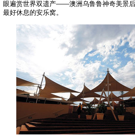
眼遍赏世界双遗产——澳洲乌鲁鲁神奇美景
最好休息的安乐窝。