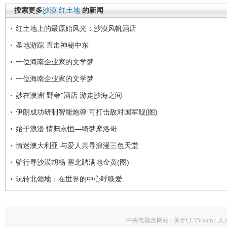
搜索更多
沙漠
红土地
的新闻
红土地上的最原始风光：沙漠风帆酒店
圣地游踪 直击神秘中东
一位海南企业家的文学梦
一位海南企业家的文学梦
妙在澳洲“野奢”酒店 游走沙海之间
伊朗成功研制智能炮弹 可打击敌对国军舰(图)
始于浪漫 情归永恒—绮梦摩洛哥
情迷澳大利亚 与爱人共寻浪漫三色天堂
驴行寻沙漠胡杨 塞北踏满地金黄(图)
玩转北领地：在世界的中心呼唤爱
中央电视台网站
|
关于CCTV.com
|
人