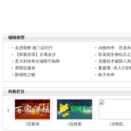
编辑推荐
走进朝鲜 板门店纪行
动物传奇：恐龙杀
【探索发现】古蜀金沙
卧龙岗生物化石之
意大利传奇古城那不勒斯
克隆技术威胁人类
黑暗征服者
夏威夷--先人们
眼镜蛇之吻
航天传奇
科教栏目
《百家讲..
《自然密..
《夕阳红..