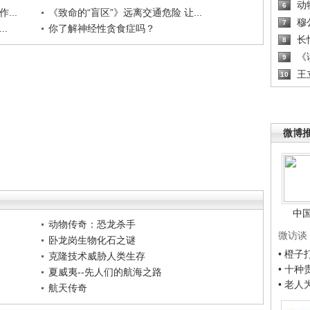
动
6
...
《致命的“盲区”》远离交通危险 让...
穆
7
.
你了解神经性贪食症吗？
长
8
《读
9
王
10
微博
中
动物传奇：恐龙杀手
微访谈
卧龙岗生物化石之谜
• 橙
克隆技术威胁人类生存
• 十
夏威夷--先人们的航海之路
• 老
航天传奇