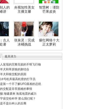
别人的
央视知性美女
智慧树：谨防
难讲
主播文馨
芒果皮炎
：古人
张泉灵：完成
爆红网络十大
处暑
冰桶挑战
正太萝莉
集
最具潜力
人发现的完整无损的不明飞行物
羊犬和草原狼的新结合
羊犬和狼交配的原因
18号机库最高机密的打字员
是第一个不了解UFO真相的总统
的交配是非常困难的事情
惕 海啸袭来 海底地震的威力
宇宙交给科学 那么我们呢？
是不是白种人的后裔