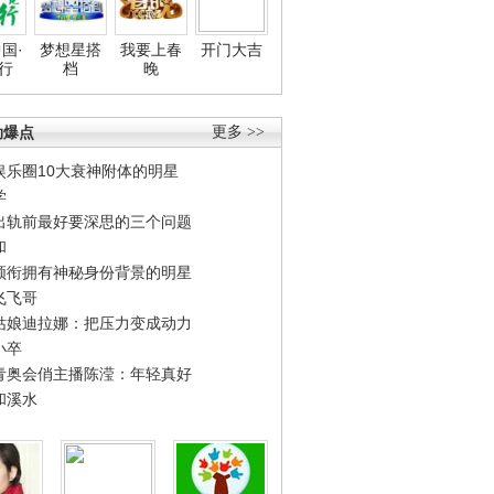
国·
梦想星搭
我要上春
开门大吉
行
档
晚
劲爆点
更多 >>
娱乐圈10大衰神附体的明星
学
出轨前最好要深思的三个问题
和
领衔拥有神秘身份背景的明星
飞飞哥
姑娘迪拉娜：把压力变成动力
小卒
青奥会俏主播陈滢：年轻真好
和溪水