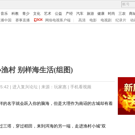
音乐
科教
青少
文化
艺术
公益
产经
汽车
旅游
健康
时尚
三农
商
直播中国
赛事直播
网络电视客户端
|
高清
电影
电视剧
纪录片
动
渔村 别样海生活(组图)
:42 |
进入复兴论坛
| 来源：
玩家惠 |
手机看视频
的名字就会跃入你的脑海，但是大理作为南诏的古城却有着
三塔，穿过稻田，来到洱海的另一端，走进渔村小城“双