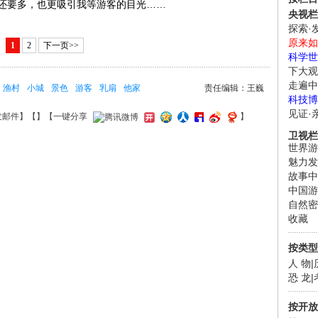
还要多，也更吸引我等游客的目光……
央视栏
探索·
原来如
1
2
下一页>>
科学世
下大观
走遍中
渔村
小城
景色
游客
乳扇
他家
责任编辑：王巍
科技博
见证·
发邮件
】【
】
【一键分享
】
卫视栏
世界游
魅力发
故事中
中国游
自然密
收藏
按类型
人 物
|
恐 龙
|
按开放