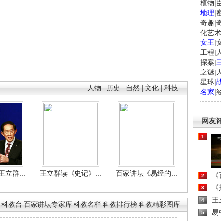
植物
|
地理
|
奇趣
|
化艺术
女王
|
工程
|
探案
|
之谜
|
星球
|
人物
|
历史
|
自然
|
文化
|
科技
名家
|
网友
1
立群...
王立群读《史记》...
百家讲坛《易经的...
《百
2
《探
3
王
4
科教台
|
百家讲坛专家库
|
科教名栏
|
科教排行榜
|
科教精彩图库
易
5