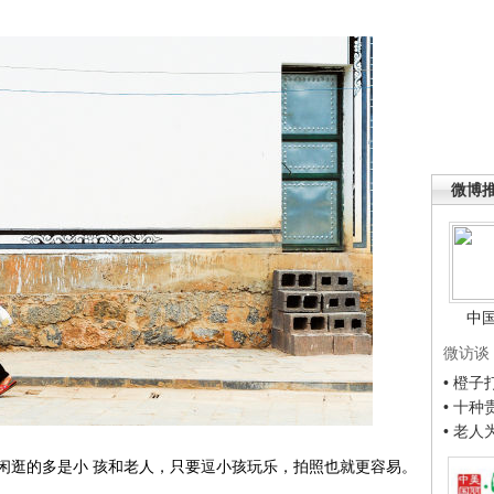
微博
中
微访谈
• 橙
• 十
• 老
逛的多是小 孩和老人，只要逗小孩玩乐，拍照也就更容易。