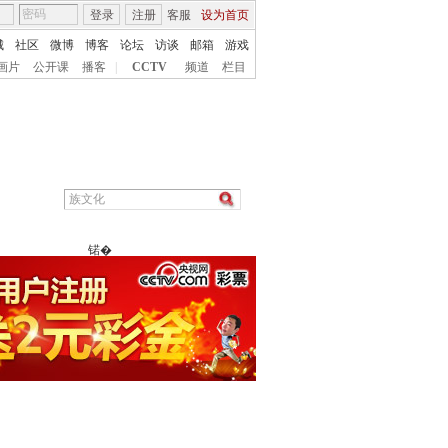
登录
注册
客服
设为首页
城
社区
微博
博客
论坛
访谈
邮箱
游戏
画片
公开课
播客
|
CCTV
频道
栏目
锘�