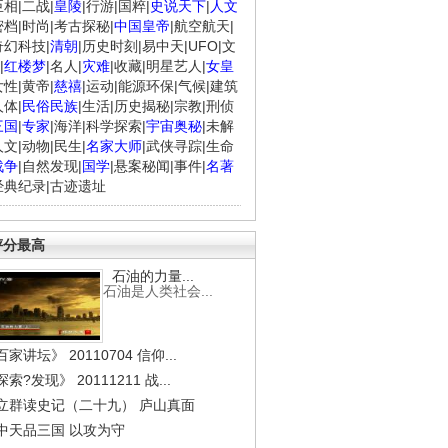
臣相
|
二战
|
皇陵
|
行游
|
国粹
|
史说天下
|
人文
密档
|
时尚
|
考古探秘
|
中国皇帝
|
航空航天
|
奇幻科技
|
清朝
|
历史时刻
|
易中天
|
UFO
|
文
|
红楼梦
|
名人
|
灾难
|
收藏
|
明星艺人
|
女皇
女性
|
黄帝
|
慈禧
|
运动
|
能源环保
|
气候
|
建筑
人体
|
民俗民族
|
生活
|
历史揭秘
|
宗教
|
刑侦
三国
|
专家
|
海洋
|
科学探索
|
宇宙奥秘
|
未解
人文
|
动物
|
民生
|
名家大师
|
武侠寻踪
|
生命
战争
|
自然发现
|
国学
|
悬案秘闻
|
事件
|
名著
经典纪录
|
古迹遗址
评分最高
石油的力量...
石油是人类社会...
家讲坛》 20110704 信仰...
索?发现》 20111211 战...
立群读史记（二十九） 庐山真面
中天品三国 以攻为守