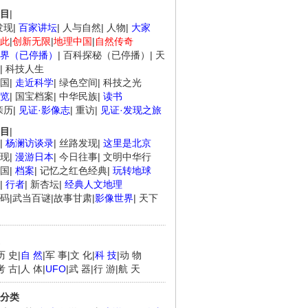
目
|
发现
|
百家讲坛
|
人与自然
|
人物
|
大家
此
|
创新无限
|
地理中国
|
自然传奇
界（已停播）
|
百科探秘（已停播）
|
天
|
科技人生
国
|
走近科学
|
绿色空间
|
科技之光
览
|
国宝档案
|
中华民族
|
读书
亲历
|
见证·影像志
|
重访
|
见证·发现之旅
目
|
|
杨澜访谈录
|
丝路发现
|
这里是北京
现
|
漫游日本
|
今日往事
|
文明中华行
国
|
档案
|
记忆之红色经典
|
玩转地球
|
行者
|
新杏坛
|
经典人文地理
码
|
武当百谜
|
故事甘肃
|
影像世界
|
天下
历 史
|
自 然
|
军 事
|
文 化
|
科 技
|
动 物
考 古
|
人 体
|
UFO
|
武 器
|
行 游
|
航 天
分类