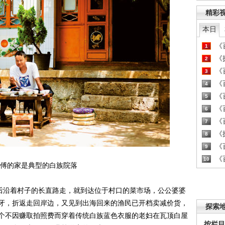
精彩
本日
《百
1
《探
2
《百
3
《百
4
《百
5
《百
6
《百
7
《探
8
《百
9
《百
10
傅的家是典型的白族院落
后沿着村子的长直路走，就到达位于村口的菜市场，公公婆婆
牙，折返走回岸边，又见到出海回来的渔民已开档卖减价货，
探索
个不因赚取拍照费而穿着传统白族蓝色衣服的老妇在瓦顶白屋
按栏目