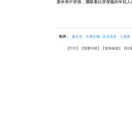
粟米堆中穿插，骤眼看比穿便服的年轻人
热词：
族文化
大理古城
生活语言
三道茶
【
打印
】【
我要纠错
】【
复制链接
】【
转