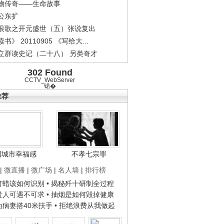
物传奇——生命故事
公东扩
恨歌之开元盛世（五）张说复出
书》 20110905 《写给大...
立群读史记（二十八） 另类奇才
302 Found
CCTV_WebServer
锘�
推荐
国城市幸福感
不孝七宗罪
|
微直播
|
微广场
|
名人墙
|
排行榜
子打蜡该如何识别
• 揭秘歼十研制全过程
种贵人可遇不可求
• 抽烟是如何毁掉健康
人为病妻搭40米扶手
• 拒绝浪费从我做起