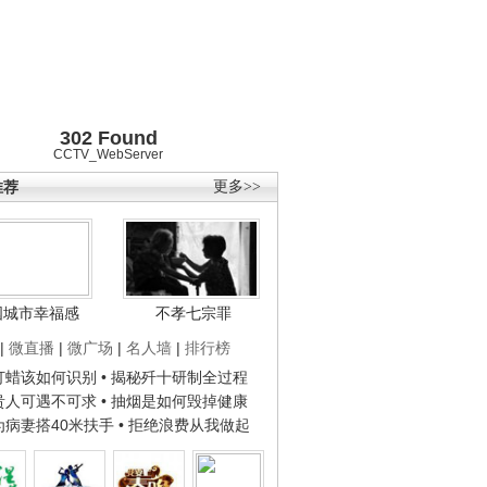
302 Found
CCTV_WebServer
推荐
更多>>
国城市幸福感
不孝七宗罪
|
微直播
|
微广场
|
名人墙
|
排行榜
子打蜡该如何识别
• 揭秘歼十研制全过程
种贵人可遇不可求
• 抽烟是如何毁掉健康
人为病妻搭40米扶手
• 拒绝浪费从我做起