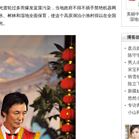
渡轮过多而爆发蓝藻污染，当地政府不得不插手禁绝机器网
美丽中
水、树林和湿地全面保育，使这个高原湖泊小渔村得以在全国
湿地
光。
博客
盘点
陈守
男人
宋宝
韩雪
陈立
新疆
悠然
专访
小山