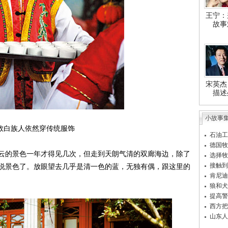
王宁：
故事
宋英杰
描述
小故事
数白族人依然穿传统服饰
石油工
德国牧
的景色一年才得见几次，但走到天朗气清的双廊海边，除了
选择牧
接触到
说景色了。放眼望去几乎是清一色的蓝，无独有偶，跟这里的
肯尼迪
狼和犬
提高警
西方把
山东人