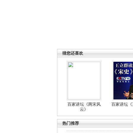
猜您还喜欢
百家讲坛《两宋风
百家讲坛《王
云》
热门推荐