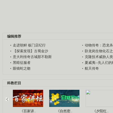
编辑推荐
走进朝鲜 板门店纪行
动物传奇：恐龙杀
【探索发现】古蜀金沙
卧龙岗生物化石之
意大利传奇古城那不勒斯
克隆技术威胁人类
黑暗征服者
夏威夷--先人们
眼镜蛇之吻
航天传奇
科教栏目
《百家讲..
《自然密..
《夕阳红..