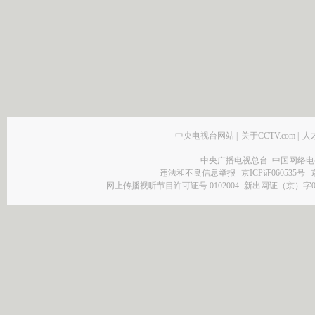
中央电视台网站
|
关于CCTV.com
|
人
中央广播电视总台 中国网络电
违法和不良信息举报
京ICP证060535号
网上传播视听节目许可证号 0102004
新出网证（京）字0