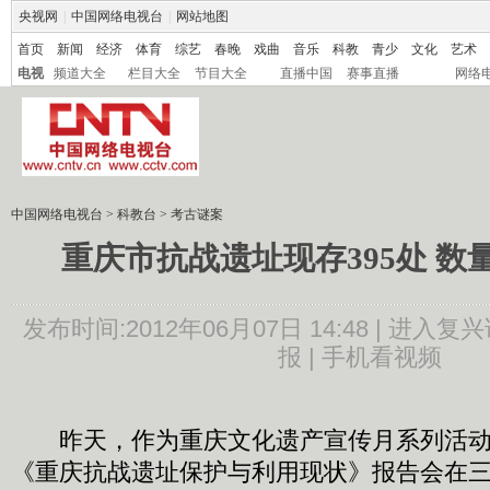
央视网
|
中国网络电视台
|
网站地图
首页
新闻
经济
体育
综艺
春晚
戏曲
音乐
科教
青少
文化
艺术
电视
频道大全
栏目大全
节目大全
直播中国
赛事直播
网络
中国网络电视台
>
科教台
>
考古谜案
重庆市抗战遗址现存395处 数
发布时间:2012年06月07日 14:48 |
进入复兴
报 |
手机看视频
昨天，作为重庆文化遗产宣传月系列活动
《重庆抗战遗址保护与利用现状》报告会在