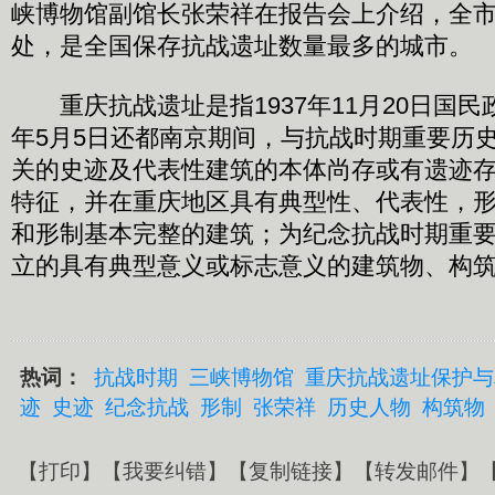
峡博物馆副馆长张荣祥在报告会上介绍，全市
处，是全国保存抗战遗址数量最多的城市。
重庆抗战遗址是指1937年11月20日国民政
年5月5日还都南京期间，与抗战时期重要历
关的史迹及代表性建筑的本体尚存或有遗迹
特征，并在重庆地区具有典型性、代表性，
和形制基本完整的建筑；为纪念抗战时期重
立的具有典型意义或标志意义的建筑物、构筑物
热词：
抗战时期
三峡博物馆
重庆抗战遗址保护与
迹
史迹
纪念抗战
形制
张荣祥
历史人物
构筑物
【
打印
】【
我要纠错
】【
复制链接
】【
转发邮件
】