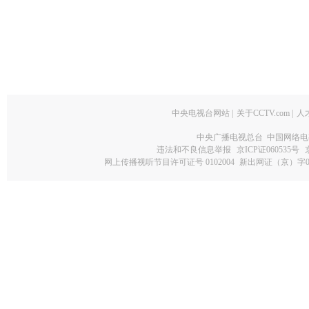
中央电视台网站
|
关于CCTV.com
|
人
中央广播电视总台 中国网络电
违法和不良信息举报
京ICP证060535号
网上传播视听节目许可证号 0102004
新出网证（京）字0