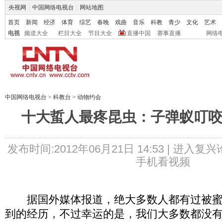
央视网
|
中国网络电视台
|
网站地图
首页
新闻
经济
体育
综艺
春晚
戏曲
音乐
科教
青少
文化
艺术
电视
频道大全
栏目大全
节目大全
直播中国
赛事直播
网络
中国网络电视台
>
科教台
>
动物约会
十大蜇人最疼昆虫：子弹蚁叮咬
发布时间:2012年06月21日 14:53 |
进入复兴
手机看视频
据国外媒体报道，绝大多数人都有过被蜜
到的经历，不过幸运的是，我们大多数都没