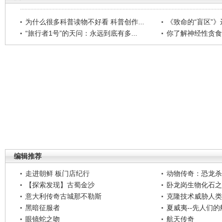
为什么很多科普读物不好看 科普创作...
《致命的“盲区”》远
“旅行者1号”的天问：永远到底有多...
你了解神经性贪食
编辑推荐
走进朝鲜 板门店纪行
动物传奇：恐龙杀
【探索发现】古蜀金沙
卧龙岗生物化石之
意大利传奇古城那不勒斯
克隆技术威胁人类
黑暗征服者
夏威夷--先人们
眼镜蛇之吻
航天传奇