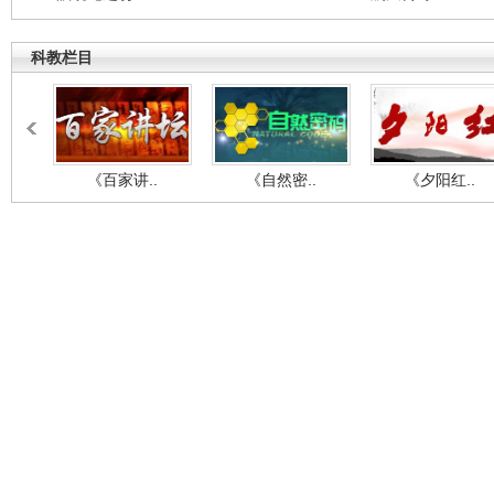
科教栏目
《百家讲..
《自然密..
《夕阳红..