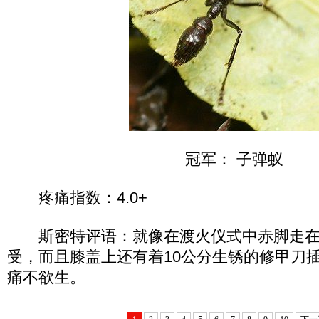
冠军： 子弹蚁
疼痛指数：4.0+
斯密特评语：就像在渡火仪式中赤脚走在
受，而且膝盖上还有着10公分生锈的修甲刀
痛不欲生。