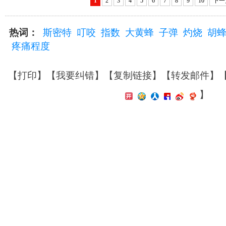
1
2
3
4
5
6
7
8
9
10
下一
热词：
斯密特
叮咬
指数
大黄蜂
子弹
灼烧
胡
疼痛程度
【
打印
】【
我要纠错
】【
复制链接
】【
转发邮件
】
】