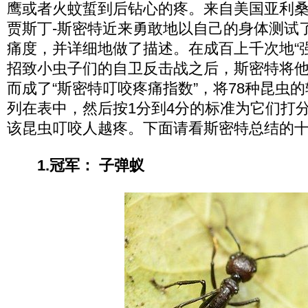
鹰或者火蚊蜇到后钻心的疼。来自美国亚利
贾斯丁-斯密特近来勇敢地以自己的身体测试了
痛度，并详细地做了描述。在成百上千次地“
招致小虫子们的自卫反击战之后，斯密特将
而成了“斯密特叮咬疼痛指数”，将78种昆虫
列在表中，然后按1分到4分的标准为它们打
该昆虫叮咬人越疼。下面请看斯密特总结的
1.冠军： 子弹蚁