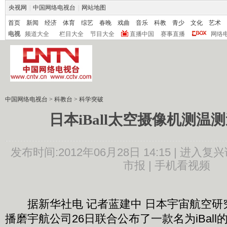
央视网
|
中国网络电视台
|
网站地图
首页
新闻
经济
体育
综艺
春晚
戏曲
音乐
科教
青少
文化
艺术
电视
频道大全
栏目大全
节目大全
直播中国
赛事直播
网络
中国网络电视台
>
科教台
>
科学突破
日本iBall太空摄像机测温
发布时间:2012年06月28日 14:15 |
进入复兴
市报 |
手机看视频
据新华社电 记者蓝建中 日本宇宙航空研
播磨宇航公司26日联合公布了一款名为iBal