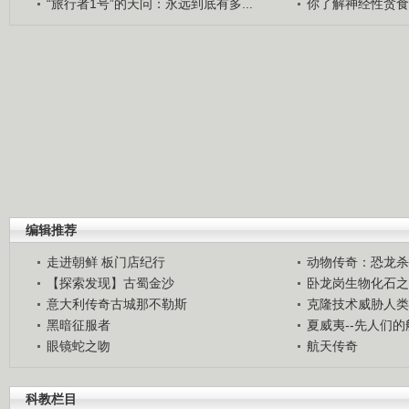
“旅行者1号”的天问：永远到底有多...
你了解神经性贪食
编辑推荐
走进朝鲜 板门店纪行
动物传奇：恐龙杀
【探索发现】古蜀金沙
卧龙岗生物化石之
意大利传奇古城那不勒斯
克隆技术威胁人类
黑暗征服者
夏威夷--先人们
眼镜蛇之吻
航天传奇
科教栏目