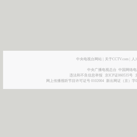
中央电视台网站
|
关于CCTV.com
|
人
中央广播电视总台 中国网络电
违法和不良信息举报
京ICP证060535号
网上传播视听节目许可证号 0102004
新出网证（京）字0