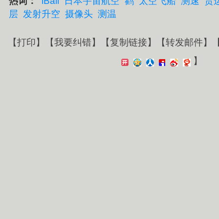
热词：
iBall
日本宇宙航空
鹳
太空飞船
测速
货
层
发射升空
摄像头
测温
【
打印
】【
我要纠错
】【
复制链接
】【
转发邮件
】
】