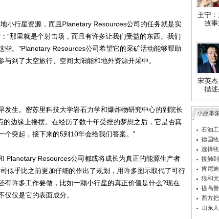
王宁：
故事
资源，而且Planetary Resources公司的任务就是实
者：“那里就是个射击场，而且有许多让我们受益的东西。我们
Planetary Resources公司希望它的采矿活动能够帮助
参与到了太空旅行、空间太阳能和地外资源开采中。
宋英杰
描述
发生。密苏里科技大学岩石力学和爆炸物研究中心的副院长
小故事
许正在临界点的边缘上摇摆。在经历了数十年受挫的梦想之后，它是否真
石油工
个突起，接下来的5到10年会给我们答案。”
德国牧
选择牧
lanetary Resources公司都或将成长为真正的能源生产者
接触到
肯尼迪
公司似乎比之前更加仔细的作出了规划，用许多图示取代了可行
狼和犬
还有许多工作要做，比如一颗小行星的真正价值是什么?现在
提高警
不仅仅是它的表面成分。
西方把
山东人