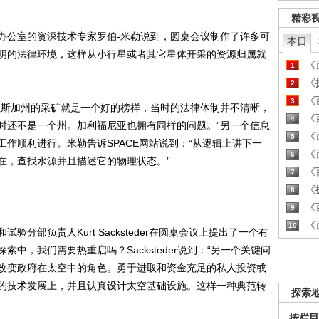
精彩
公室的资深技术专家罗伯-米勒说到，圆桌会议制作了许多可
本日
明的法律环境，这样从小行星或者其它星体开采的资源归属就
《百
1
《探
2
《百
3
斯加州的采矿就是一个好的榜样，当时的法律体制并不清晰，
《百
4
时还不是一个州。加利福尼亚也拥有同样的问题。”另一个信息
《百
5
作顺利进行。米勒告诉SPACE网站说到：“从逻辑上讲下一
《百
6
在，查找水源并且描述它的物理状态。”
《百
7
《探
8
《百
9
《百
10
部负责人Kurt Sacksteder在圆桌会议上提出了一个有
中，我们需要热重启吗？Sacksteder说到：“另一个关键问
改变政府在太空中的角色。勇于进取和资金充足的私人投资或
的技术发展上，并且认真设计太空基础设施。这样一种典范转
探索
按栏目