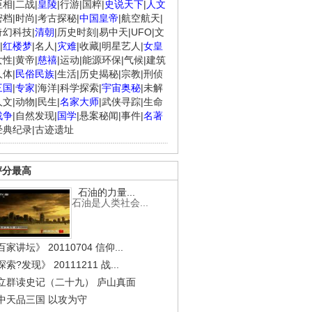
臣相
|
二战
|
皇陵
|
行游
|
国粹
|
史说天下
|
人文
密档
|
时尚
|
考古探秘
|
中国皇帝
|
航空航天
|
奇幻科技
|
清朝
|
历史时刻
|
易中天
|
UFO
|
文
|
红楼梦
|
名人
|
灾难
|
收藏
|
明星艺人
|
女皇
女性
|
黄帝
|
慈禧
|
运动
|
能源环保
|
气候
|
建筑
人体
|
民俗民族
|
生活
|
历史揭秘
|
宗教
|
刑侦
三国
|
专家
|
海洋
|
科学探索
|
宇宙奥秘
|
未解
人文
|
动物
|
民生
|
名家大师
|
武侠寻踪
|
生命
战争
|
自然发现
|
国学
|
悬案秘闻
|
事件
|
名著
经典纪录
|
古迹遗址
评分最高
石油的力量...
石油是人类社会...
家讲坛》 20110704 信仰...
索?发现》 20111211 战...
立群读史记（二十九） 庐山真面
中天品三国 以攻为守