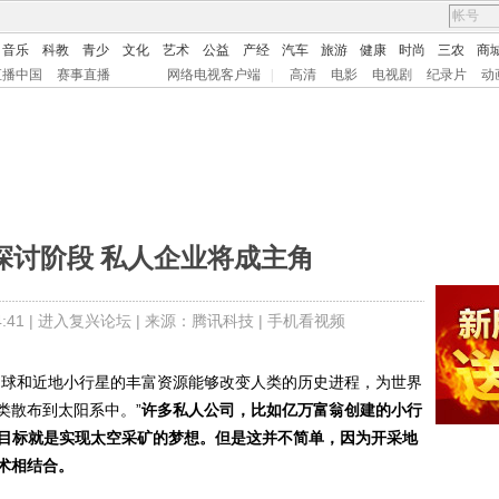
音乐
科教
青少
文化
艺术
公益
产经
汽车
旅游
健康
时尚
三农
商
直播中国
赛事直播
网络电视客户端
|
高清
电影
电视剧
纪录片
动
探讨阶段 私人企业将成主角
41 |
进入复兴论坛
| 来源：
腾讯科技 |
手机看视频
球和近地小行星的丰富资源能够改变人类的历史进程，为世界
类散布到太阳系中。”
许多私人公司，比如亿万富翁创建的小行
ces，它的目标就是实现太空采矿的梦想。但是这并不简单，因为开采地
术相结合。