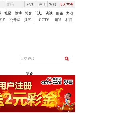
登录
注册
客服
设为首页
城
社区
微博
博客
论坛
访谈
邮箱
游戏
画片
公开课
播客
|
CCTV
频道
栏目
锘�