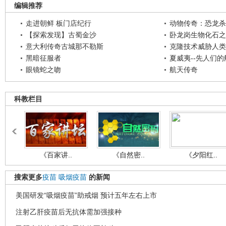
编辑推荐
走进朝鲜 板门店纪行
动物传奇：恐龙杀
【探索发现】古蜀金沙
卧龙岗生物化石之
意大利传奇古城那不勒斯
克隆技术威胁人类
黑暗征服者
夏威夷--先人们
眼镜蛇之吻
航天传奇
科教栏目
《百家讲..
《自然密..
《夕阳红..
搜索更多
疫苗
吸烟疫苗
的新闻
美国研发“吸烟疫苗”助戒烟 预计五年左右上市
注射乙肝疫苗后无抗体需加强接种