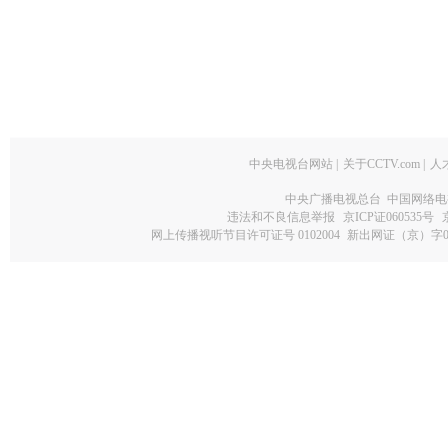
中央电视台网站
|
关于CCTV.com
|
人
中央广播电视总台 中国网络电
违法和不良信息举报
京ICP证060535号
网上传播视听节目许可证号 0102004
新出网证（京）字0