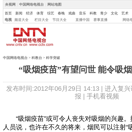
央视网
|
中国网络电视台
|
网站地图
首页
新闻
经济
体育
综艺
春晚
戏曲
音乐
科教
青少
文化
艺术
电视
频道大全
栏目大全
节目大全
直播中国
赛事直播
网络
中国网络电视台
>
科教台
>
科学突破
“吸烟疫苗”有望问世 能令吸烟
发布时间:2012年06月29日 14:13 |
进入复兴
报 |
手机看视频
“吸烟疫苗”或可令人丧失对吸烟的兴趣。
人员说，也许在不久的将来，烟民可以注射“