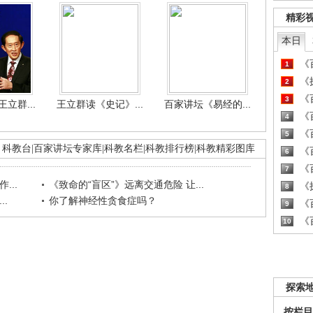
精彩
本日
《百
1
《探
2
《百
3
立群...
王立群读《史记》...
百家讲坛《易经的...
《百
4
《百
5
科教台
|
百家讲坛专家库
|
科教名栏
|
科教排行榜
|
科教精彩图库
《百
6
《百
7
...
《致命的“盲区”》远离交通危险 让...
《探
8
.
你了解神经性贪食症吗？
《百
9
《百
10
探索
按栏目