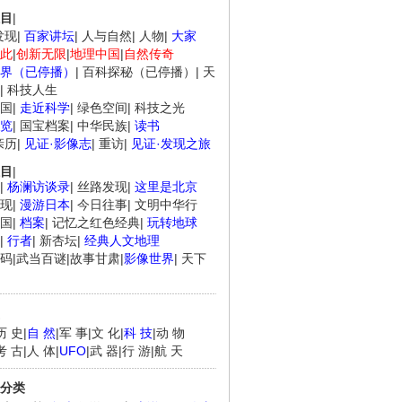
目
|
发现
|
百家讲坛
|
人与自然
|
人物
|
大家
此
|
创新无限
|
地理中国
|
自然传奇
界（已停播）
|
百科探秘（已停播）
|
天
|
科技人生
国
|
走近科学
|
绿色空间
|
科技之光
览
|
国宝档案
|
中华民族
|
读书
亲历
|
见证·影像志
|
重访
|
见证·发现之旅
目
|
|
杨澜访谈录
|
丝路发现
|
这里是北京
现
|
漫游日本
|
今日往事
|
文明中华行
国
|
档案
|
记忆之红色经典
|
玩转地球
|
行者
|
新杏坛
|
经典人文地理
码
|
武当百谜
|
故事甘肃
|
影像世界
|
天下
历 史
|
自 然
|
军 事
|
文 化
|
科 技
|
动 物
.
《经典人..
《中华民..
《人物》..
考 古
|
人 体
|
UFO
|
武 器
|
行 游
|
航 天
分类