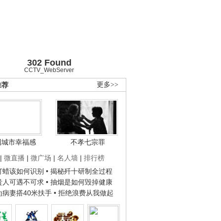
302 Found
CCTV_WebServer
推荐
更多>>
国城市幸福感
不孝七宗罪
|
微直播
|
微广场
|
名人墙
|
排行榜
子打蜡该如何识别
• 揭秘歼十研制全过程
种贵人可遇不可求
• 抽烟是如何毁掉健康
人为病妻搭40米扶手
• 拒绝浪费从我做起