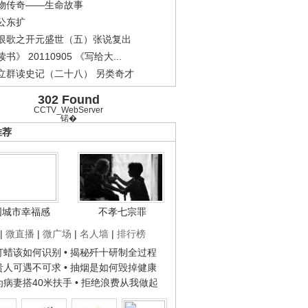
物传奇——生命故事
公东扩
恨歌之开元盛世（五）张说复出
书》 20110905 《写给大...
立群读史记（二十八） 另类奇才
302 Found
CCTV_WebServer
锘�
推荐
国城市幸福感
不孝七宗罪
|
微直播
|
微广场
|
名人墙
|
排行榜
子打蜡该如何识别
• 揭秘歼十研制全过程
种贵人可遇不可求
• 抽烟是如何毁掉健康
人为病妻搭40米扶手
• 拒绝浪费从我做起