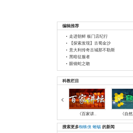
编辑推荐
走进朝鲜 板门店纪行
【探索发现】古蜀金沙
意大利传奇古城那不勒斯
黑暗征服者
眼镜蛇之吻
科教栏目
《百家讲..
《自然密
搜索更多
蜘蛛侠
蜥蜴
的新闻