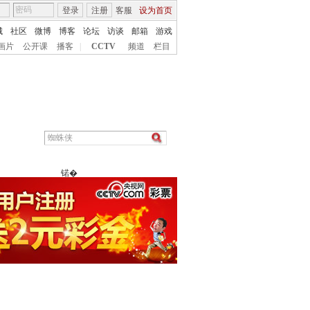
登录
注册
客服
设为首页
城
社区
微博
博客
论坛
访谈
邮箱
游戏
画片
公开课
播客
|
CCTV
频道
栏目
锘�