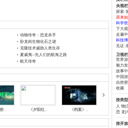
央视栏
探索·
原来如
科学世
下大观
走遍中
动物传奇：恐龙杀手
科技博
卧龙岗生物化石之谜
见证·
克隆技术威胁人类生存
夏威夷--先人们的航海之路
卫视栏
世界游
航天传奇
魅力发
故事中
中国游
自然密
收藏
按类型
人 物
|
..
《夕阳红..
《档案》..
《人与自.
恐 龙
|
按开放