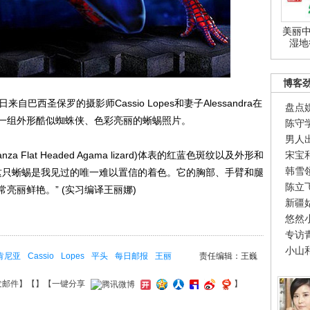
美丽中
湿地
博客
圣保罗的摄影师Cassio Lopes和妻子Alessandra在
盘点
一组外形酷似蜘蛛侠、色彩亮丽的蜥蜴照片。
陈守
男人
at Headed Agama lizard)体表的红蓝色斑纹以及外形和
宋宝
韩雪
s说：“这只蜥蜴是我见过的唯一难以置信的着色。它的胸部、手臂和腿
陈立
亮丽鲜艳。” (实习编译王丽娜)
新疆
悠然
专访
小山
肯尼亚
Cassio
Lopes
平头
每日邮报
王丽
责任编辑：王巍
发邮件
】【
】
【一键分享
】