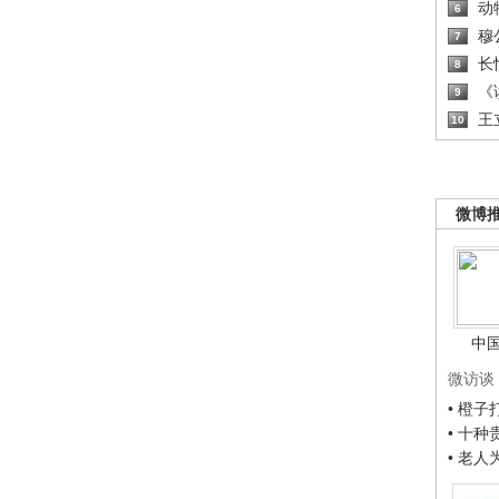
动
6
穆
7
长
8
《读
9
王
10
微博
中
微访谈
• 橙
• 十
• 老