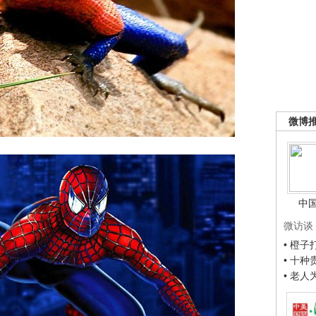
微博
中
微访谈
• 橙
• 十
• 老