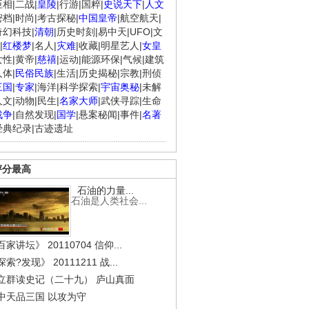
臣相
|
二战
|
皇陵
|
行游
|
国粹
|
史说天下
|
人文
密档
|
时尚
|
考古探秘
|
中国皇帝
|
航空航天
|
奇幻科技
|
清朝
|
历史时刻
|
易中天
|
UFO
|
文
|
红楼梦
|
名人
|
灾难
|
收藏
|
明星艺人
|
女皇
女性
|
黄帝
|
慈禧
|
运动
|
能源环保
|
气候
|
建筑
人体
|
民俗民族
|
生活
|
历史揭秘
|
宗教
|
刑侦
三国
|
专家
|
海洋
|
科学探索
|
宇宙奥秘
|
未解
人文
|
动物
|
民生
|
名家大师
|
武侠寻踪
|
生命
战争
|
自然发现
|
国学
|
悬案秘闻
|
事件
|
名著
经典纪录
|
古迹遗址
评分最高
石油的力量...
石油是人类社会...
家讲坛》 20110704 信仰...
索?发现》 20111211 战...
立群读史记（二十九） 庐山真面
中天品三国 以攻为守