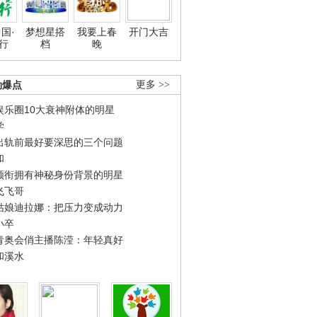
国·
梦想星搭
我要上春
开门大吉
行
档
晚
劲爆点
更多 >>
娱乐圈10大衰神附体的明星
学
出轨前最好要深思的三个问题
和
领衔拥有神秘身份背景的明星
飞飞哥
姑娘迪拉娜：把压力变成动力
小卒
青奥会俏主播陈滢：年轻真好
和溪水