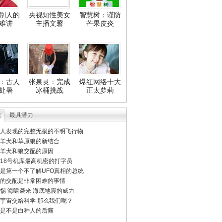
别人的
央视知性美女
智慧树：谨防
难讲
主播文馨
芒果皮炎
：古人
张泉灵：完成
爆红网络十大
处暑
冰桶挑战
正太萝莉
集
最具潜力
人发现的完整无损的不明飞行物
羊犬和草原狼的新结合
羊犬和狼交配的原因
18号机库最高机密的打字员
是第一个不了解UFO真相的总统
的交配是非常困难的事情
惕 海啸袭来 海底地震的威力
宇宙交给科学 那么我们呢？
是不是白种人的后裔