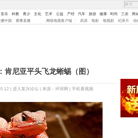
音乐
科教
青少
文化
艺术
公益
产经
汽车
旅游
健康
时尚
三农
商
直播中国
赛事直播
网络电视客户端
|
高清
电影
电视剧
纪录片
动
：肯尼亚平头飞龙蜥蜴（图）
:12 |
进入复兴论坛
| 来源：
环球网 |
手机看视频