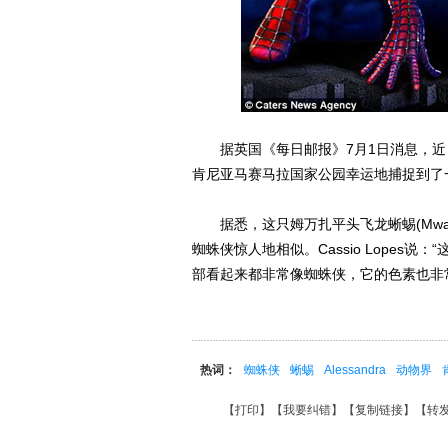
据英国《每日邮报》7月1日消息，近日来自巴西
肯尼亚马赛马拉国家公园幸运地捕捉到了
据悉，这只姆万扎平头飞龙蜥蜴(Mwanza Fl
蜘蛛侠惊人地相似。Cassio Lope
部看起来都非常像蜘蛛侠，它的色素也非常
热词：
蜘蛛侠
蜥蜴
Alessandra
动物界
【
打印
】【
我要纠错
】【
复制链接
】【
转