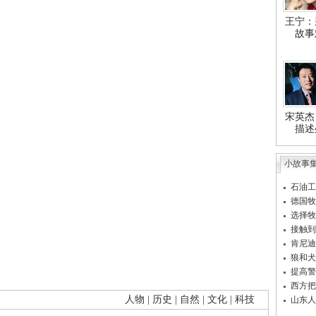
王宁：
故事
宋英杰
描述
小故事
石油工
德国牧
选择牧
接触到
肯尼迪
狼和犬
提高警
西方把
人物
|
历史
|
自然
|
文化
|
科技
山东人