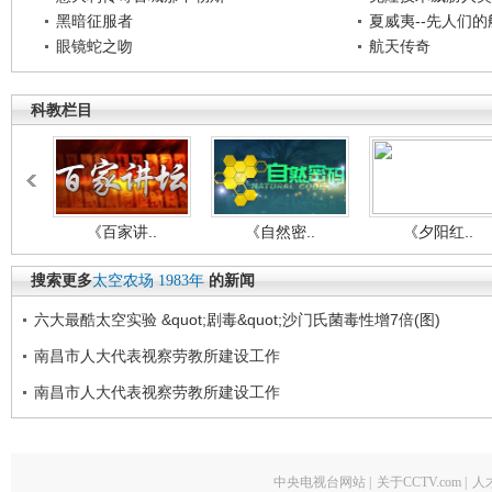
黑暗征服者
夏威夷--先人们
眼镜蛇之吻
航天传奇
科教栏目
《百家讲..
《自然密..
《夕阳红..
搜索更多
太空农场
1983年
的新闻
六大最酷太空实验 &quot;剧毒&quot;沙门氏菌毒性增7倍(图)
南昌市人大代表视察劳教所建设工作
南昌市人大代表视察劳教所建设工作
中央电视台网站
|
关于CCTV.com
|
人