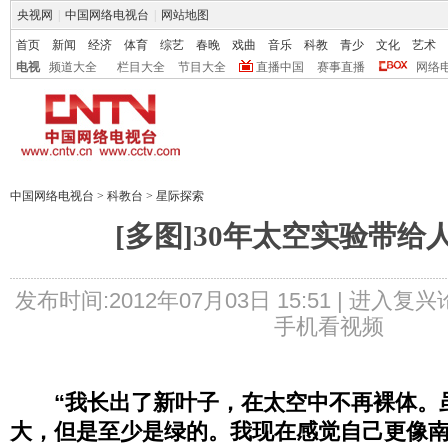
央视网
|
中国网络电视台
|
网站地图
首页
新闻
经济
体育
综艺
春晚
戏曲
音乐
科教
青少
文化
艺术
电视
频道大全
栏目大全
节目大全
直播中国
赛事直播
网络
中国网络电视台
>
科教台
>
星际探索
[多图]30年太空实验带给
发布时间:2012年07月03日 15:51 |
进入复兴
手机看视频
“我长出了新叶子，在太空中不再裸体。
大，但是至少是绿的。我现在感觉自己更像南