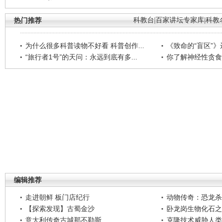
热门推荐
科教台
|
百家讲坛专家库
|
科教
为什么很多科普读物不好看 科普创作...
《致命的“盲区”》远
“旅行者1号”的天问：永远到底有多...
你了解神经性贪食
编辑推荐
走进朝鲜 板门店纪行
动物传奇：恐龙杀
【探索发现】古蜀金沙
卧龙岗生物化石之
意大利传奇古城那不勒斯
克隆技术威胁人类