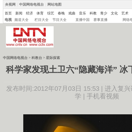
央视网
|
中国网络电视台
|
网站地图
首页
新闻
经济
体育
综艺
春晚
戏曲
音乐
科教
青少
文化
艺术
电视
频道大全
栏目大全
节目大全
直播中国
赛事直播
网络
中国网络电视台
>
科教台
>
星际探索
科学家发现土卫六“隐藏海洋” 
发布时间:2012年07月03日 15:53 |
进入复兴
学 |
手机看视频