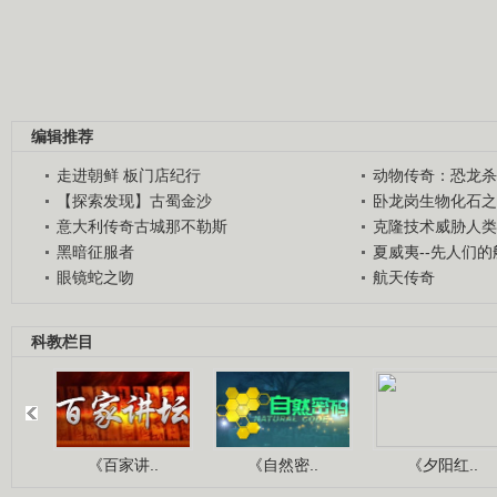
编辑推荐
走进朝鲜 板门店纪行
动物传奇：恐龙杀
【探索发现】古蜀金沙
卧龙岗生物化石之
意大利传奇古城那不勒斯
克隆技术威胁人类
黑暗征服者
夏威夷--先人们
眼镜蛇之吻
航天传奇
科教栏目
《百家讲..
《自然密..
《夕阳红..