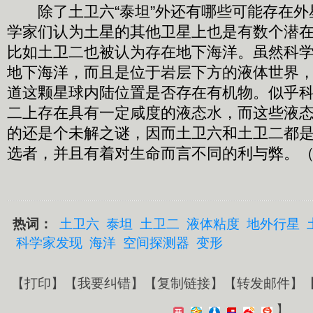
除了土卫六“泰坦”外还有哪些可能存在外
学家们认为土星的其他卫星上也是有数个潜
比如土卫二也被认为存在地下海洋。虽然科
地下海洋，而且是位于岩层下方的液体世界
道这颗星球内陆位置是否存在有机物。似乎
二上存在具有一定咸度的液态水，而这些液
的还是个未解之谜，因而土卫六和土卫二都
选者，并且有着对生命而言不同的利与弊。（Eve
热词：
土卫六
泰坦
土卫二
液体粘度
地外行星
科学家发现
海洋
空间探测器
变形
【
打印
】【
我要纠错
】【
复制链接
】【
转发邮件
】
】