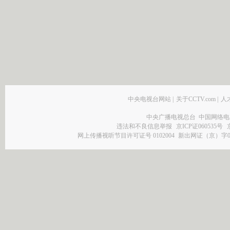
中央电视台网站
|
关于CCTV.com
|
人
中央广播电视总台 中国网络电
违法和不良信息举报
京ICP证060535号
网上传播视听节目许可证号 0102004
新出网证（京）字0