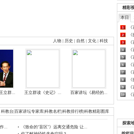
精彩
本日
《百
1
《探
2
人物
|
历史
|
自然
|
文化
|
科技
《百
3
《百
4
《百
5
《百
6
《百
7
《探
8
《百
9
立群...
王立群读《史记》...
百家讲坛《易经的...
《百
10
科教台
|
百家讲坛专家库
|
科教名栏
|
科教排行榜
|
科教精彩图库
探索
...
《致命的“盲区”》远离交通危险 让...
按栏目
.
你了解神经性贪食症吗？