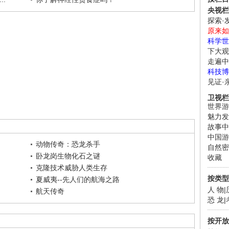
央视栏
探索·
原来如
科学世
下大观
走遍中
科技博
见证·
卫视栏
世界游
魅力发
故事中
中国游
动物传奇：恐龙杀手
自然密
卧龙岗生物化石之谜
收藏
克隆技术威胁人类生存
按类型
夏威夷--先人们的航海之路
人 物
|
航天传奇
恐 龙
|
按开放