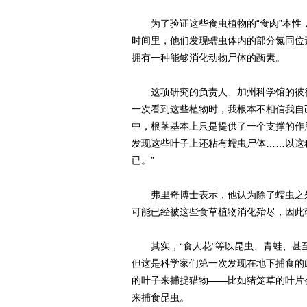
为了验证这些食虫植物的“食肉”本性，
时间里，他们发现蠕虫体内的部分氮同位
拥有一种能够消化动物尸体的酶素。
这项研究的负责人、加州科学馆的彼得
一次看到这些植物时，我根本不相信我自
中，根茎基本上只是提供了一个支撑的作
发现这些叶子上还粘有蠕虫尸体……以这
已。”
弗里奇博士表示，他认为除了蠕虫之外
可能已经被这些食草植物消化殆尽，因此
其实，“食人花”等以昆虫、青蛙、甚
但这是科学家们第一次发现在地下捕食的
的叶子来捕捉猎物——比如猪笼草的叶片
来捕食昆虫。