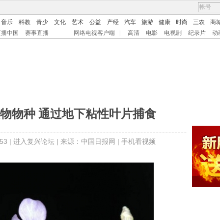
音乐
科教
青少
文化
艺术
公益
产经
汽车
旅游
健康
时尚
三农
商
直播中国
赛事直播
网络电视客户端
|
高清
电影
电视剧
纪录片
动
物物种 通过地下粘性叶片捕食
3 |
进入复兴论坛
| 来源：
中国日报网 |
手机看视频