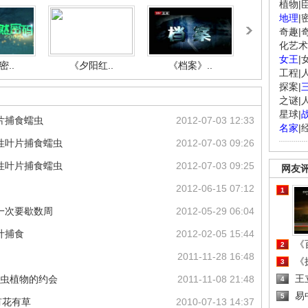
植物
|
地理
|
奇趣
|
化艺术
女王
|
..
《夕阳红..
《档案》..
《人与自.
工程
|
探案
|
之谜
|
星球
|
片捕食蠕虫
2012-07-03 12:33
名家
|
性叶片捕食蠕虫
2012-07-03 09:26
性叶片捕食蠕虫
2012-07-03 09:25
网友
2012-06-15 07:12
1
一次要歇数周
2012-05-29 06:04
叶捕食
2012-02-05 15:44
《百
2
2011-11-28 16:48
《探
3
王
 和食虫植物的约会
2011-11-08 21:48
4
易
5
有花有草
2010-07-13 14:37