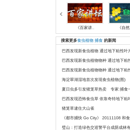
《百家讲..
《自然密
搜索更多
食虫植物
捕食
的新闻
巴西发现新食虫植物 通过地下粘性叶
巴西发现新食虫植物物种 通过地下粘
巴西发现新食虫植物物种 通过地下粘
海淀翠湖湿地首次发现食虫植物(图)
夏日虫多引发猪笼草热卖 专家:捕食
巴西发现恐怖食虫草 依靠奇特地下粘
猪笼草逮住大山雀
《都市捕快 Go City》 20111108
璧山：打造绿色交巡警平台成荫成林