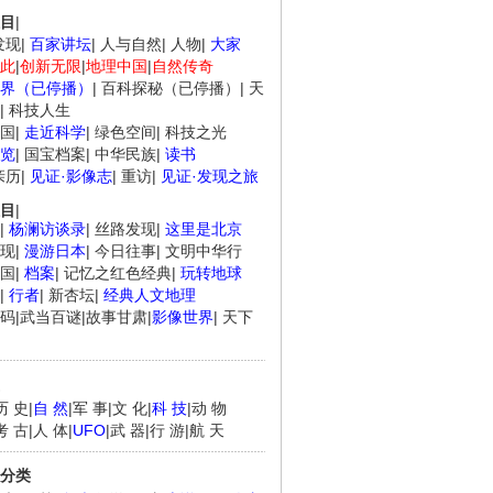
目
|
发现
|
百家讲坛
|
人与自然
|
人物
|
大家
此
|
创新无限
|
地理中国
|
自然传奇
界（已停播）
|
百科探秘（已停播）
|
天
|
科技人生
国
|
走近科学
|
绿色空间
|
科技之光
览
|
国宝档案
|
中华民族
|
读书
亲历
|
见证·影像志
|
重访
|
见证·发现之旅
目
|
|
杨澜访谈录
|
丝路发现
|
这里是北京
现
|
漫游日本
|
今日往事
|
文明中华行
国
|
档案
|
记忆之红色经典
|
玩转地球
|
行者
|
新杏坛
|
经典人文地理
码
|
武当百谜
|
故事甘肃
|
影像世界
|
天下
历 史
|
自 然
|
军 事
|
文 化
|
科 技
|
动 物
考 古
|
人 体
|
UFO
|
武 器
|
行 游
|
航 天
分类