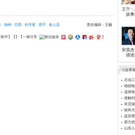
王宁：
故事
片
物种
巴西
科学家
猎手
食人花
责任编辑：王巍
发邮件
】【
】
【一键分享
】
宋英杰
描述
小故事
石油工
德国牧
选择牧
接触到
肯尼迪
狼和犬
提高警
西方把
山东人