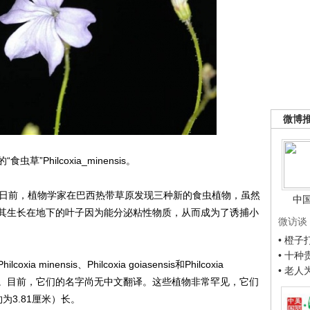
微博
hilcoxia_minensis。
日前，植物学家在巴西热带草原发现三种新的食虫植物，虽然
中
其生长在地下的叶子因为能分泌粘性物质，从而成为了诱捕小
微访谈
• 橙
• 十
nensis、Philcoxia goiasensis和Philcoxia
• 老
“亲戚”。目前，它们的名字尚无中文翻译。这些植物非常罕见，它们
为3.81厘米）长。