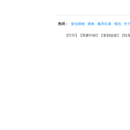
热词：
食虫植物
捕食
氮同位素
蠕虫
叶
【
打印
】【
我要纠错
】【
复制链接
】【
转