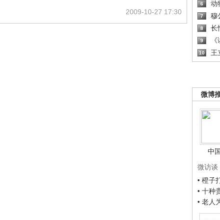
动
6
2009-10-27 17:30
穆
7
长
8
《读
9
王
10
微博
中
微访谈
• 橙
• 十
• 老