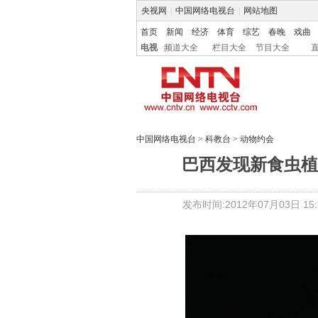
央视网
|
中国网络电视台
|
网站地图
首页
新闻
经济
体育
综艺
春晚
戏曲
电视
频道大全
栏目大全
节目大全
中国网络电视台
>
科教台
>
动物约会
巴西发现新食虫植
发布时间:2012年07月03日 15:5