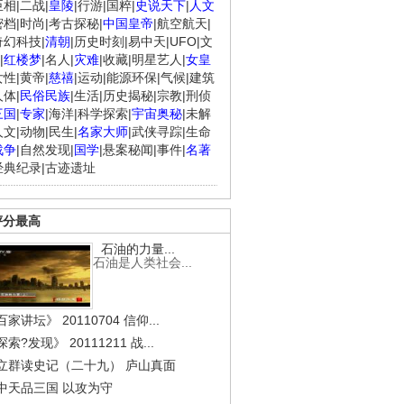
臣相
|
二战
|
皇陵
|
行游
|
国粹
|
史说天下
|
人文
密档
|
时尚
|
考古探秘
|
中国皇帝
|
航空航天
|
奇幻科技
|
清朝
|
历史时刻
|
易中天
|
UFO
|
文
|
红楼梦
|
名人
|
灾难
|
收藏
|
明星艺人
|
女皇
女性
|
黄帝
|
慈禧
|
运动
|
能源环保
|
气候
|
建筑
.
《经典人..
《中华民..
《人物》..
人体
|
民俗民族
|
生活
|
历史揭秘
|
宗教
|
刑侦
三国
|
专家
|
海洋
|
科学探索
|
宇宙奥秘
|
未解
人文
|
动物
|
民生
|
名家大师
|
武侠寻踪
|
生命
战争
|
自然发现
|
国学
|
悬案秘闻
|
事件
|
名著
经典纪录
|
古迹遗址
评分最高
石油的力量...
石油是人类社会...
家讲坛》 20110704 信仰...
索?发现》 20111211 战...
立群读史记（二十九） 庐山真面
中天品三国 以攻为守