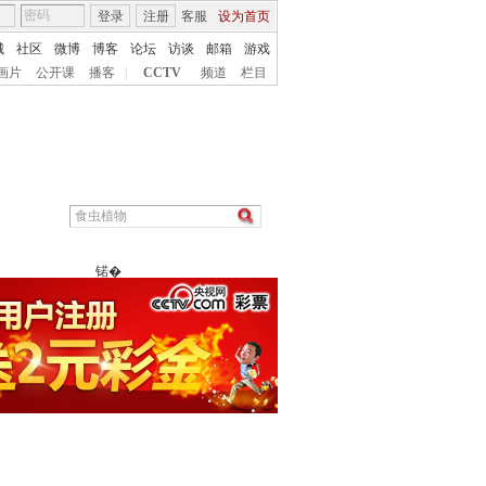
登录
注册
客服
设为首页
城
社区
微博
博客
论坛
访谈
邮箱
游戏
画片
公开课
播客
|
CCTV
频道
栏目
锘�