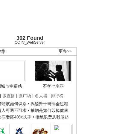
302 Found
CCTV_WebServer
推荐
更多>>
国城市幸福感
不孝七宗罪
|
微直播
|
微广场
|
名人墙
|
排行榜
子打蜡该如何识别
• 揭秘歼十研制全过程
种贵人可遇不可求
• 抽烟是如何毁掉健康
人为病妻搭40米扶手
• 拒绝浪费从我做起