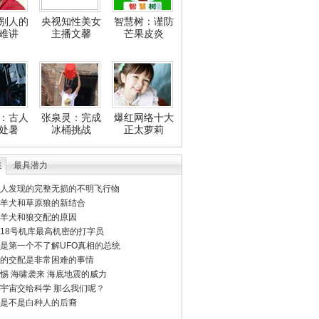
别人的
央视知性美女
智慧树：谨防
难讲
主播文馨
芒果皮炎
：古人
张泉灵：完成
爆红网络十大
处暑
冰桶挑战
正太萝莉
集
最具潜力
人发现的完整无损的不明飞行物
羊犬和草原狼的新结合
羊犬和狼交配的原因
18号机库最高机密的打字员
是第一个不了解UFO真相的总统
的交配是非常困难的事情
惕 海啸袭来 海底地震的威力
宇宙交给科学 那么我们呢？
是不是白种人的后裔