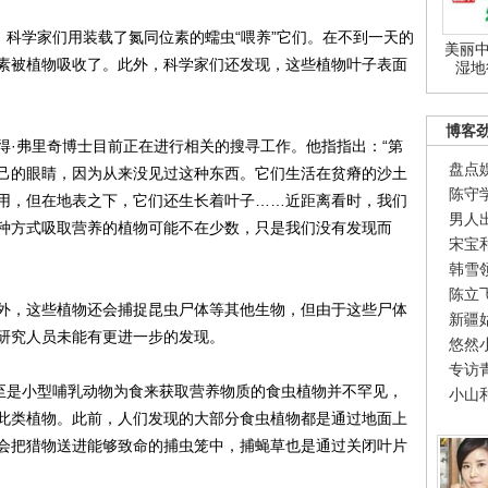
科学家们用装载了氮同位素的蠕虫“喂养”它们。在不到一天的
美丽中
素被植物吸收了。此外，科学家们还发现，这些植物叶子表面
湿地
博客
·弗里奇博士目前正在进行相关的搜寻工作。他指指出：“第
盘点
己的眼睛，因为从来没见过这种东西。它们生活在贫瘠的沙土
陈守
用，但在地表之下，它们还生长着叶子……近距离看时，我们
男人
种方式吸取营养的植物可能不在少数，只是我们没有发现而
宋宝
韩雪
陈立
，这些植物还会捕捉昆虫尸体等其他生物，但由于这些尸体
新疆
研究人员未能有更进一步的发现。
悠然
专访
至是小型哺乳动物为食来获取营养物质的食虫植物并不罕见，
小山
此类植物。此前，人们发现的大部分食虫植物都是通过地面上
会把猎物送进能够致命的捕虫笼中，捕蝇草也是通过关闭叶片