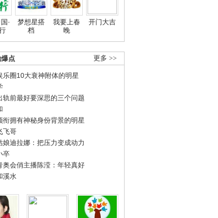
国·
梦想星搭
我要上春
开门大吉
行
档
晚
劲爆点
更多 >>
娱乐圈10大衰神附体的明星
学
出轨前最好要深思的三个问题
和
领衔拥有神秘身份背景的明星
飞飞哥
姑娘迪拉娜：把压力变成动力
小卒
青奥会俏主播陈滢：年轻真好
和溪水