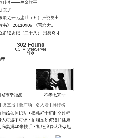
物传奇——生命故事
公东扩
恨歌之开元盛世（五）张说复出
书》 20110905 《写给大...
立群读史记（二十八） 另类奇才
302 Found
CCTV_WebServer
锘�
推荐
国城市幸福感
不孝七宗罪
|
微直播
|
微广场
|
名人墙
|
排行榜
子打蜡该如何识别
• 揭秘歼十研制全过程
种贵人可遇不可求
• 抽烟是如何毁掉健康
人为病妻搭40米扶手
• 拒绝浪费从我做起